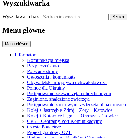
Wyszukiwarka
Wyszukiwana fraza
Szukaj
Menu główne
Menu główne
Informator
Komunikacja miejska
Bezpieczeństwo
Polecane strony
Ogłoszenia i komunikaty
Obywatelska inicjatywa uchwałodawcza
Pomoc dla Ukrainy
Postępowanie ze zwierzętami bezdomnymi
Zaginione, znalezione zwierzęta
Postępowanie z martwymi zwierzętami na drogach
Kolej + Jastrzębie-Zdrój – Żory – Katowice
Kolej + Katowice Ligota – Orzesze Jaśkowice
CPK - Centralny Port Komunikacyjny
Czyste Powietrze
Projekt grantowy OZE
Budowa gazociągu Racibórz-Oświęcim