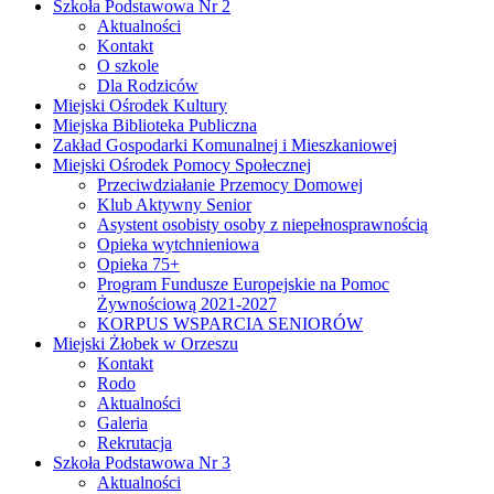
Szkoła Podstawowa Nr 2
Aktualności
Kontakt
O szkole
Dla Rodziców
Miejski Ośrodek Kultury
Miejska Biblioteka Publiczna
Zakład Gospodarki Komunalnej i Mieszkaniowej
Miejski Ośrodek Pomocy Społecznej
Przeciwdziałanie Przemocy Domowej
Klub Aktywny Senior
Asystent osobisty osoby z niepełnosprawnością
Opieka wytchnieniowa
Opieka 75+
Program Fundusze Europejskie na Pomoc
Żywnościową 2021-2027
KORPUS WSPARCIA SENIORÓW
Miejski Żłobek w Orzeszu
Kontakt
Rodo
Aktualności
Galeria
Rekrutacja
Szkoła Podstawowa Nr 3
Aktualności