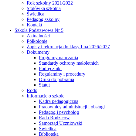
Rok szkolny 2021/2022
Stołówka szkolna
Świetlica
Pedagog szkolny
Kontakt
Szkoła Podstawowa Nr 5
Aktualności
Półkolonie
Zapisy i rekrutacja do klasy I na 2026/2027
Dokumenty
Programy nauczania
Standardy ochrony małoletnich
Podręczniki
Regulaminy i procedury
Druki do pobrania
Statut
Rodo
Informacje o szkole
Kadra pedagogiczna
Pracownicy administracji i obsługi
Pedagog i psycholog
Rada Rodziców
Samorząd Uczniowski
Świetlica
Biblioteka