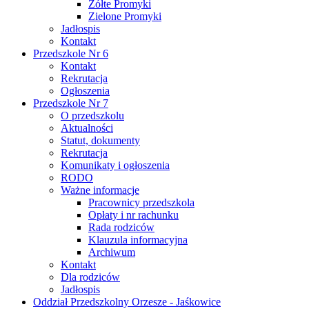
Żółte Promyki
Zielone Promyki
Jadłospis
Kontakt
Przedszkole Nr 6
Kontakt
Rekrutacja
Ogłoszenia
Przedszkole Nr 7
O przedszkolu
Aktualności
Statut, dokumenty
Rekrutacja
Komunikaty i ogłoszenia
RODO
Ważne informacje
Pracownicy przedszkola
Opłaty i nr rachunku
Rada rodziców
Klauzula informacyjna
Archiwum
Kontakt
Dla rodziców
Jadłospis
Oddział Przedszkolny Orzesze - Jaśkowice