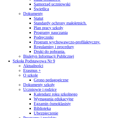
Samorząd uczniowski
Świetlica
Dokumenty
Statut
Standardy ochrony małoletnich.
Plan pracy szkoły
Programy nauczania
Podręczniki
Program wychowawczo-profilaktyczny.
Regulaminy i procedury
Druki do pobrania.
Biuletyn Informacji Publicznej
Szkoła Podstawowa Nr 9
Aktualności
Erasmus +
O szkole
Grono pedagogiczne
Dokumenty szkoły
Uczniowie i rodzice
Kalendarz roku szkolnego
Wymagania edukacyjne
Egzamin ósmoklasisty
Biblioteka
Ubezpieczenie
Programy i projekty