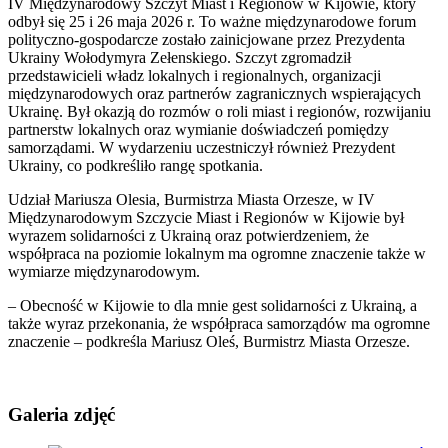
IV Międzynarodowy Szczyt Miast i Regionów w Kijowie, który
odbył się 25 i 26 maja 2026 r. To ważne międzynarodowe forum
polityczno-gospodarcze zostało zainicjowane przez Prezydenta
Ukrainy Wołodymyra Zełenskiego. Szczyt zgromadził
przedstawicieli władz lokalnych i regionalnych, organizacji
międzynarodowych oraz partnerów zagranicznych wspierających
Ukrainę. Był okazją do rozmów o roli miast i regionów, rozwijaniu
partnerstw lokalnych oraz wymianie doświadczeń pomiędzy
samorządami. W wydarzeniu uczestniczył również Prezydent
Ukrainy, co podkreśliło rangę spotkania.
Udział Mariusza Olesia, Burmistrza Miasta Orzesze, w IV
Międzynarodowym Szczycie Miast i Regionów w Kijowie był
wyrazem solidarności z Ukrainą oraz potwierdzeniem, że
współpraca na poziomie lokalnym ma ogromne znaczenie także w
wymiarze międzynarodowym.
– Obecność w Kijowie to dla mnie gest solidarności z Ukrainą, a
także wyraz przekonania, że współpraca samorządów ma ogromne
znaczenie – podkreśla Mariusz Oleś, Burmistrz Miasta Orzesze.
Galeria zdjęć