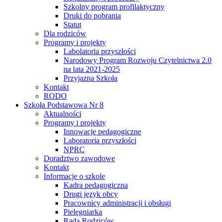
Szkolny program profilaktyczny
Druki do pobrania
Statut
Dla rodziców
Programy i projekty
Labolatoria przyszłości
Narodowy Program Rozwoju Czytelnictwa 2.0
na lata 2021-2025
Przyjazna Szkoła
Kontakt
RODO
Szkoła Podstawowa Nr 8
Aktualności
Programy i projekty
Innowacje pedagogiczne
Laboratoria przyszłości
NPRC
Doradztwo zawodowe
Kontakt
Informacje o szkole
Kadra pedagogiczna
Drugi język obcy
Pracownicy administracji i obsługi
Pielęgniarka
Rada Rodziców