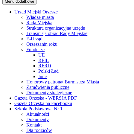
Menu dodatkowe
Urząd Miejski Orzesze
Władze miasta
Rada Miejska
Struktura organizacyjna urzędu
Transmisja obrad Rady Miejskiej
E-Urząd
Orzeszanin roku
Fundusze
UE
RFIL
RFRD
Polski Ład
Inne
Honorowy patronat Burmistrza Miasta
Zamówienia publiczne
Dokumenty strategiczne
Gazeta Orzeska - WERSJA PDF
Gazeta Orzeska na Facebooku
Szkoła Podstawowa Nr 1
Aktualności
Dokumenty
Kontakt
Dla rodziców