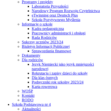
Programy i projekty
Laboratoria Przyszłości
Narodowy Program Rozwoju Czytelnictwa
eTwinning oraz Deutsch Plus
Szkoła Pozytywnego Myślenia
Informacje o szkole
Kadra pedagogiczna
Pracownicy administracji i obsługi
Rada Rodziców
Sukcesy uczniów 2023/24
Biuletyn Informacji Publicznej
Sprawozdania finansowe
Dokumenty
Dla rodziców
Język Niemiecki jako język mniejszości
narodowej
Rekrutacja i zapisy dzieci do szkoły
Dla klas ósmych
Podręczniki rok szkolny 2023/24
Karta rowerowa
WOŚP
Kontakt
RODO
Szkoła Podstawowa nr 4
Aktualności