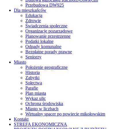
Przebudowa DW925
Dla mieszkańców
Edukacja
Zdrowie
Świadczenia społeczne
Organizacje pozarządowe
Planowanie przestrzenne
Podatki lokalne
Odpady komunalne
Bezpłatne porady prawne
Seniorzy
Miasto
Położenie geograficzne
Historia
Zabytki
Sołectwa
Parafie
Plan miasta
Wykaz ulic
Ochrona środowiska
Miasto w liczbach
Wirtualny spacer po powiecie mikołowskim
Kontakt
STREFA EKONOMICZNA