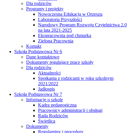
Dla rodziców
Programy i projekty
Nowoczesna Edukacja w Orzeszu
Laboratoria Przyszłości
Narodowy Program Rozwoju Czytelnictwa 2.0
na lata 2021-2025
Ekopracownia pod chmurką
Zielona Pracownia
Kontakt
Szkoła Podstawowa Nr 6
Dane kontaktowe
Dokumenty regulujące pracę szkoły
Dla rodziców
Aktualności
Spotkania z rodzicami w roku szkolnym
2021/2022
Jadłospis
Szkoła Podstawowa Nr 7
Informacje o szkole
Kadra pedagogiczna
Pracownicy administracji i obsługi
Rada Rodziców
Świetlica
Dokumenty
Regulaminy i procedury