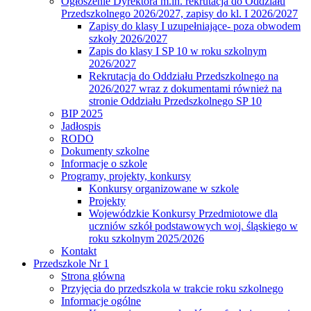
Ogłoszenie Dyrektora m.in. rekrutacja do Oddziału
Przedszkolnego 2026/2027, zapisy do kl. I 2026/2027
Zapisy do klasy I uzupełniające- poza obwodem
szkoły 2026/2027
Zapis do klasy I SP 10 w roku szkolnym
2026/2027
Rekrutacja do Oddziału Przedszkolnego na
2026/2027 wraz z dokumentami również na
stronie Oddziału Przedszkolnego SP 10
BIP 2025
Jadłospis
RODO
Dokumenty szkolne
Informacje o szkole
Programy, projekty, konkursy
Konkursy organizowane w szkole
Projekty
Wojewódzkie Konkursy Przedmiotowe dla
uczniów szkół podstawowych woj. śląskiego w
roku szkolnym 2025/2026
Kontakt
Przedszkole Nr 1
Strona główna
Przyjęcia do przedszkola w trakcie roku szkolnego
Informacje ogólne