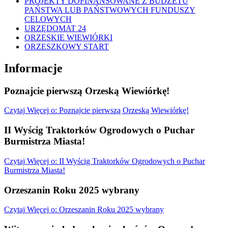
PROJEKTY DOFINANSOWANE Z BUDŻETU
PAŃSTWA LUB PAŃSTWOWYCH FUNDUSZY
CELOWYCH
URZĘDOMAT 24
ORZESKIE WIEWIÓRKI
ORZESZKOWY START
Informacje
Poznajcie pierwszą Orzeską Wiewiórkę!
Czytaj
Więcej
o: Poznajcie pierwszą Orzeską Wiewiórkę!
II Wyścig Traktorków Ogrodowych o Puchar
Burmistrza Miasta!
Czytaj
Więcej
o: II Wyścig Traktorków Ogrodowych o Puchar
Burmistrza Miasta!
Orzeszanin Roku 2025 wybrany
Czytaj
Więcej
o: Orzeszanin Roku 2025 wybrany