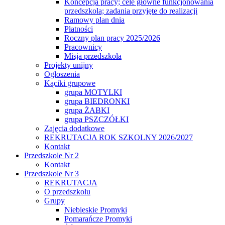
Koncepcja pracy; cele główne funkcjonowania
przedszkola; zadania przyjęte do realizacji
Ramowy plan dnia
Płatności
Roczny plan pracy 2025/2026
Pracownicy
Misja przedszkola
Projekty unijny
Ogłoszenia
Kąciki grupowe
grupa MOTYLKI
grupa BIEDRONKI
grupa ŻABKI
grupa PSZCZÓŁKI
Zajęcia dodatkowe
REKRUTACJA ROK SZKOLNY 2026/2027
Kontakt
Przedszkole Nr 2
Kontakt
Przedszkole Nr 3
REKRUTACJA
O przedszkolu
Grupy
Niebieskie Promyki
Pomarańcze Promyki