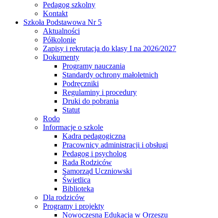
Pedagog szkolny
Kontakt
Szkoła Podstawowa Nr 5
Aktualności
Półkolonie
Zapisy i rekrutacja do klasy I na 2026/2027
Dokumenty
Programy nauczania
Standardy ochrony małoletnich
Podręczniki
Regulaminy i procedury
Druki do pobrania
Statut
Rodo
Informacje o szkole
Kadra pedagogiczna
Pracownicy administracji i obsługi
Pedagog i psycholog
Rada Rodziców
Samorząd Uczniowski
Świetlica
Biblioteka
Dla rodziców
Programy i projekty
Nowoczesna Edukacja w Orzeszu