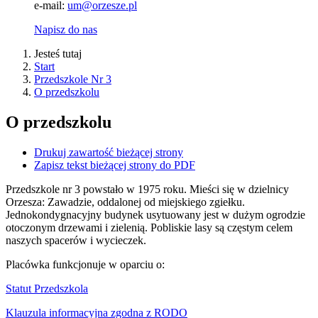
e-mail:
um@orzesze.pl
Napisz do nas
Jesteś tutaj
Start
Przedszkole Nr 3
O przedszkolu
O przedszkolu
Drukuj zawartość bieżącej strony
Zapisz tekst bieżącej strony do PDF
Przedszkole nr 3 powstało w 1975 roku. Mieści się w dzielnicy
Orzesza: Zawadzie, oddalonej od miejskiego zgiełku.
Jednokondygnacyjny budynek usytuowany jest w dużym ogrodzie
otoczonym drzewami i zielenią. Pobliskie lasy są częstym celem
naszych spacerów i wycieczek.
Placówka funkcjonuje w oparciu o:
Statut Przedszkola
Klauzula informacyjna zgodna z RODO