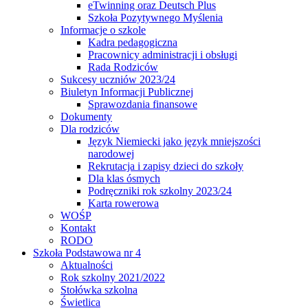
eTwinning oraz Deutsch Plus
Szkoła Pozytywnego Myślenia
Informacje o szkole
Kadra pedagogiczna
Pracownicy administracji i obsługi
Rada Rodziców
Sukcesy uczniów 2023/24
Biuletyn Informacji Publicznej
Sprawozdania finansowe
Dokumenty
Dla rodziców
Język Niemiecki jako język mniejszości
narodowej
Rekrutacja i zapisy dzieci do szkoły
Dla klas ósmych
Podręczniki rok szkolny 2023/24
Karta rowerowa
WOŚP
Kontakt
RODO
Szkoła Podstawowa nr 4
Aktualności
Rok szkolny 2021/2022
Stołówka szkolna
Świetlica