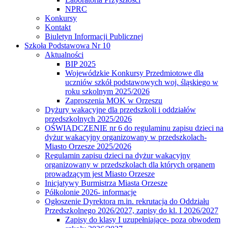
NPRC
Konkursy
Kontakt
Biuletyn Informacji Publicznej
Szkoła Podstawowa Nr 10
Aktualności
BIP 2025
Wojewódzkie Konkursy Przedmiotowe dla
uczniów szkół podstawowych woj. śląskiego w
roku szkolnym 2025/2026
Zaproszenia MOK w Orzeszu
Dyżury wakacyjne dla przedszkoli i oddziałów
przedszkolnych 2025/2026
OŚWIADCZENIE nr 6 do regulaminu zapisu dzieci na
dyżur wakacyjny organizowany w przedszkolach-
Miasto Orzesze 2025/2026
Regulamin zapisu dzieci na dyżur wakacyjny
organizowany w przedszkolach dla których organem
prowadzącym jest Miasto Orzesze
Inicjatywy Burmistrza Miasta Orzesze
Półkolonie 2026- informacje
Ogłoszenie Dyrektora m.in. rekrutacja do Oddziału
Przedszkolnego 2026/2027, zapisy do kl. I 2026/2027
Zapisy do klasy I uzupełniające- poza obwodem