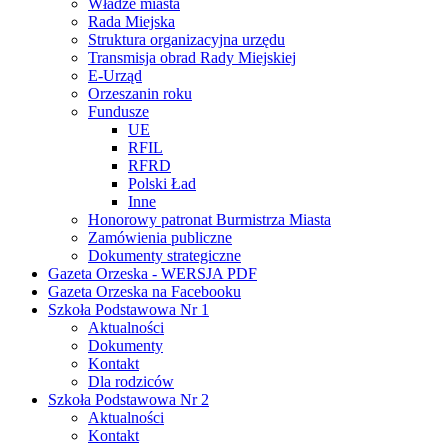
Władze miasta
Rada Miejska
Struktura organizacyjna urzędu
Transmisja obrad Rady Miejskiej
E-Urząd
Orzeszanin roku
Fundusze
UE
RFIL
RFRD
Polski Ład
Inne
Honorowy patronat Burmistrza Miasta
Zamówienia publiczne
Dokumenty strategiczne
Gazeta Orzeska - WERSJA PDF
Gazeta Orzeska na Facebooku
Szkoła Podstawowa Nr 1
Aktualności
Dokumenty
Kontakt
Dla rodziców
Szkoła Podstawowa Nr 2
Aktualności
Kontakt