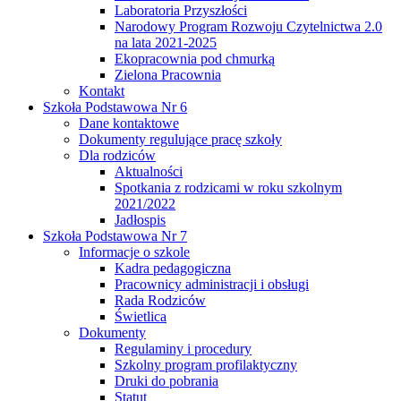
Laboratoria Przyszłości
Narodowy Program Rozwoju Czytelnictwa 2.0
na lata 2021-2025
Ekopracownia pod chmurką
Zielona Pracownia
Kontakt
Szkoła Podstawowa Nr 6
Dane kontaktowe
Dokumenty regulujące pracę szkoły
Dla rodziców
Aktualności
Spotkania z rodzicami w roku szkolnym
2021/2022
Jadłospis
Szkoła Podstawowa Nr 7
Informacje o szkole
Kadra pedagogiczna
Pracownicy administracji i obsługi
Rada Rodziców
Świetlica
Dokumenty
Regulaminy i procedury
Szkolny program profilaktyczny
Druki do pobrania
Statut