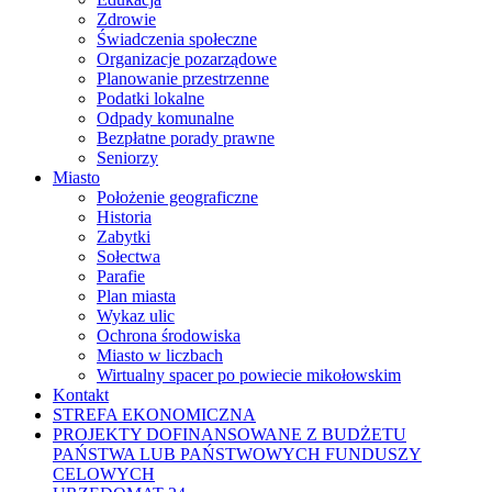
Zdrowie
Świadczenia społeczne
Organizacje pozarządowe
Planowanie przestrzenne
Podatki lokalne
Odpady komunalne
Bezpłatne porady prawne
Seniorzy
Miasto
Położenie geograficzne
Historia
Zabytki
Sołectwa
Parafie
Plan miasta
Wykaz ulic
Ochrona środowiska
Miasto w liczbach
Wirtualny spacer po powiecie mikołowskim
Kontakt
STREFA EKONOMICZNA
PROJEKTY DOFINANSOWANE Z BUDŻETU
PAŃSTWA LUB PAŃSTWOWYCH FUNDUSZY
CELOWYCH