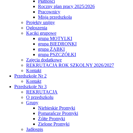
Płatności
Roczny plan pracy 2025/2026
Pracownicy
Misja przedszkola
Projekty unijny
Ogłoszenia
Kąciki grupowe
grupa MOTYLKI
grupa BIEDRONKI
grupa ŻABKI
grupa PSZCZÓŁKI
Zajęcia dodatkowe
REKRUTACJA ROK SZKOLNY 2026/2027
Kontakt
Przedszkole Nr 2
Kontakt
Przedszkole Nr 3
REKRUTACJA
O przedszkolu
Grupy
Niebieskie Promyki
Pomarańcze Promyki
Żółte Promyki
Zielone Promyki
Jadłospis