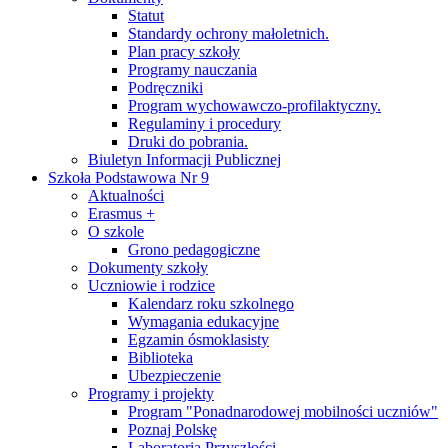
Statut
Standardy ochrony małoletnich.
Plan pracy szkoły
Programy nauczania
Podręczniki
Program wychowawczo-profilaktyczny.
Regulaminy i procedury
Druki do pobrania.
Biuletyn Informacji Publicznej
Szkoła Podstawowa Nr 9
Aktualności
Erasmus +
O szkole
Grono pedagogiczne
Dokumenty szkoły
Uczniowie i rodzice
Kalendarz roku szkolnego
Wymagania edukacyjne
Egzamin ósmoklasisty
Biblioteka
Ubezpieczenie
Programy i projekty
Program "Ponadnarodowej mobilności uczniów"
Poznaj Polskę
Laboratoria Przyszłości