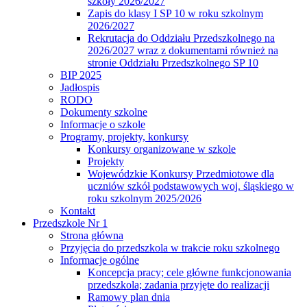
szkoły 2026/2027
Zapis do klasy I SP 10 w roku szkolnym
2026/2027
Rekrutacja do Oddziału Przedszkolnego na
2026/2027 wraz z dokumentami również na
stronie Oddziału Przedszkolnego SP 10
BIP 2025
Jadłospis
RODO
Dokumenty szkolne
Informacje o szkole
Programy, projekty, konkursy
Konkursy organizowane w szkole
Projekty
Wojewódzkie Konkursy Przedmiotowe dla
uczniów szkół podstawowych woj. śląskiego w
roku szkolnym 2025/2026
Kontakt
Przedszkole Nr 1
Strona główna
Przyjęcia do przedszkola w trakcie roku szkolnego
Informacje ogólne
Koncepcja pracy; cele główne funkcjonowania
przedszkola; zadania przyjęte do realizacji
Ramowy plan dnia