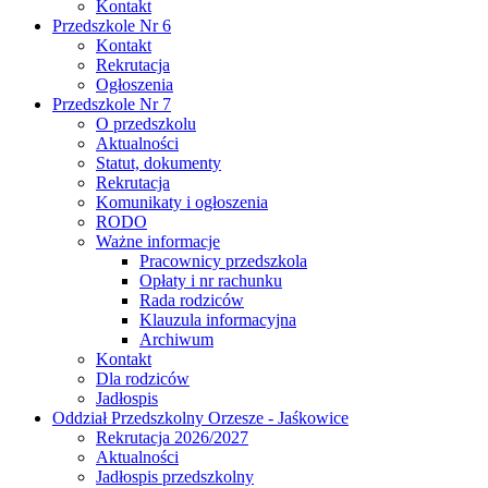
Kontakt
Przedszkole Nr 6
Kontakt
Rekrutacja
Ogłoszenia
Przedszkole Nr 7
O przedszkolu
Aktualności
Statut, dokumenty
Rekrutacja
Komunikaty i ogłoszenia
RODO
Ważne informacje
Pracownicy przedszkola
Opłaty i nr rachunku
Rada rodziców
Klauzula informacyjna
Archiwum
Kontakt
Dla rodziców
Jadłospis
Oddział Przedszkolny Orzesze - Jaśkowice
Rekrutacja 2026/2027
Aktualności
Jadłospis przedszkolny