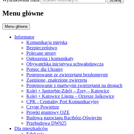
Szukaj
Menu główne
Menu główne
Informator
Komunikacja miejska
Bezpieczeństwo
Polecane strony
Ogłoszenia i komunikaty
Obywatelska inicjatywa uchwałodawcza
Pomoc dla Ukrainy
Postępowanie ze zwierzętami bezdomnymi
Zaginione, znalezione zwierzęta
Postępowanie z martwymi zwierzętami na drogach
Kolej + Jastrzębie-Zdrój – Żory – Katowice
Kolej + Katowice Ligota – Orzesze Jaśkowice
CPK - Centralny Port Komunikacyjny
Czyste Powietrze
Projekt grantowy OZE
Budowa gazociągu Racibórz-Oświęcim
Przebudowa DW925
Dla mieszkańców
Edukacja