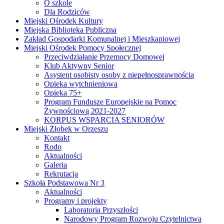
O szkole
Dla Rodziców
Miejski Ośrodek Kultury
Miejska Biblioteka Publiczna
Zakład Gospodarki Komunalnej i Mieszkaniowej
Miejski Ośrodek Pomocy Społecznej
Przeciwdziałanie Przemocy Domowej
Klub Aktywny Senior
Asystent osobisty osoby z niepełnosprawnością
Opieka wytchnieniowa
Opieka 75+
Program Fundusze Europejskie na Pomoc
Żywnościową 2021-2027
KORPUS WSPARCIA SENIORÓW
Miejski Żłobek w Orzeszu
Kontakt
Rodo
Aktualności
Galeria
Rekrutacja
Szkoła Podstawowa Nr 3
Aktualności
Programy i projekty
Laboratoria Przyszłości
Narodowy Program Rozwoju Czytelnictwa