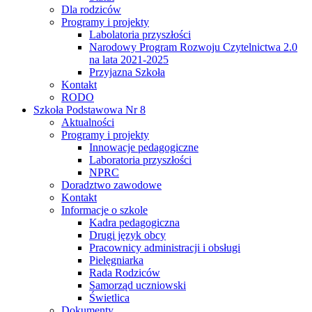
Dla rodziców
Programy i projekty
Labolatoria przyszłości
Narodowy Program Rozwoju Czytelnictwa 2.0
na lata 2021-2025
Przyjazna Szkoła
Kontakt
RODO
Szkoła Podstawowa Nr 8
Aktualności
Programy i projekty
Innowacje pedagogiczne
Laboratoria przyszłości
NPRC
Doradztwo zawodowe
Kontakt
Informacje o szkole
Kadra pedagogiczna
Drugi język obcy
Pracownicy administracji i obsługi
Pielęgniarka
Rada Rodziców
Samorząd uczniowski
Świetlica
Dokumenty