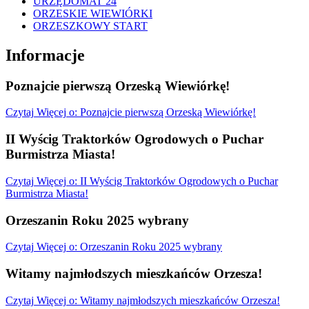
URZĘDOMAT 24
ORZESKIE WIEWIÓRKI
ORZESZKOWY START
Informacje
Poznajcie pierwszą Orzeską Wiewiórkę!
Czytaj
Więcej
o: Poznajcie pierwszą Orzeską Wiewiórkę!
II Wyścig Traktorków Ogrodowych o Puchar
Burmistrza Miasta!
Czytaj
Więcej
o: II Wyścig Traktorków Ogrodowych o Puchar
Burmistrza Miasta!
Orzeszanin Roku 2025 wybrany
Czytaj
Więcej
o: Orzeszanin Roku 2025 wybrany
Witamy najmłodszych mieszkańców Orzesza!
Czytaj
Więcej
o: Witamy najmłodszych mieszkańców Orzesza!