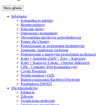
Menu główne
Informator
Komunikacja miejska
Bezpieczeństwo
Polecane strony
Ogłoszenia i komunikaty
Obywatelska inicjatywa uchwałodawcza
Pomoc dla Ukrainy
Postępowanie ze zwierzętami bezdomnymi
Zaginione, znalezione zwierzęta
Postępowanie z martwymi zwierzętami na drogach
Kolej + Jastrzębie-Zdrój – Żory – Katowice
Kolej + Katowice Ligota – Orzesze Jaśkowice
CPK - Centralny Port Komunikacyjny
Czyste Powietrze
Projekt grantowy OZE
Budowa gazociągu Racibórz-Oświęcim
Przebudowa DW925
Dla mieszkańców
Edukacja
Zdrowie
Świadczenia społeczne
Organizacje pozarządowe