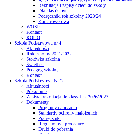
Rekrutacja i zapisy dzieci do szkoły
Dla klas ósmych
Podręczniki rok szkolny 2023/24
Karta rowerowa
WOŚP
Kontakt
RODO
Szkoła Podstawowa nr 4
Aktualności
Rok szkolny 2021/2022
Stołówka szkolna
Świetlica
Pedagog szkolny
Kontakt
Szkoła Podstawowa Nr 5
Aktualności
Półkolonie
Zapisy i rekrutacja do klasy I na 2026/2027
Dokumenty
Programy nauczania
Standardy ochrony małoletnich
Podręczniki
Regulaminy i procedury
Druki do pobrania