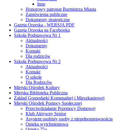
Inne
Honorowy patronat Burmistrza Miasta
Zamówienia publiczne
Dokumenty strategiczne
Gazeta Orzeska - WERSJA PDF
Gazeta Orzeska na Facebooku
Szkoła Podstawowa Nr 1
Aktualności
Dokumenty
Kontakt
Dla rodziców
Szkoła Podstawowa Nr 2
Aktualności
Kontakt
O szkole
Dla Rodziców
Miejski Ośrodek Kultury
Miejska Biblioteka Publiczna
Zakład Gospodarki Komunalnej i Mieszkaniowej
Miejski Ośrodek Pomocy Społecznej
Przeciwdziałanie Przemocy Domowej
Klub Aktywny Senior
Asystent osobisty osoby z niepełnosprawnością
Opieka wytchnieniowa
Opieka 75+