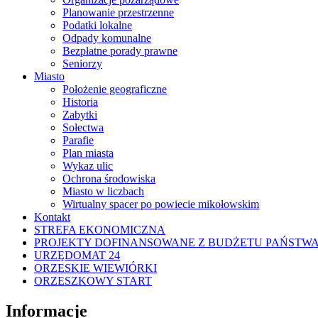
Planowanie przestrzenne
Podatki lokalne
Odpady komunalne
Bezpłatne porady prawne
Seniorzy
Miasto
Położenie geograficzne
Historia
Zabytki
Sołectwa
Parafie
Plan miasta
Wykaz ulic
Ochrona środowiska
Miasto w liczbach
Wirtualny spacer po powiecie mikołowskim
Kontakt
STREFA EKONOMICZNA
PROJEKTY DOFINANSOWANE Z BUDŻETU PAŃSTW
URZĘDOMAT 24
ORZESKIE WIEWIÓRKI
ORZESZKOWY START
Informacje