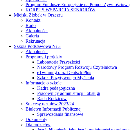
Program Fundusze Europejskie na Pomoc Żywnościową
KORPUS WSPARCIA SENIORÓW
Miejski Żłobek w Orzeszu
Kontakt
Rodo
Aktualności
Galeria
Rekrutacja
Szkoła Podstawowa Nr 3
Aktualności
Programy i projekty
Laboratoria Przyszłości
Narodowy Program Rozwoju Czytelnictwa
eTwinning oraz Deutsch Plus
Szkoła Pozytywnego Myślenia
Informacje o szkole
Kadra pedagogiczna
Pracownicy administracji i obsługi
Rada Rodziców
Sukcesy uczniów 2023/24
Biuletyn Informacji Publicznej
Sprawozdania finansowe
Dokumenty
Dla rodziców
Język Niemiecki jako język mniejszości narodowe