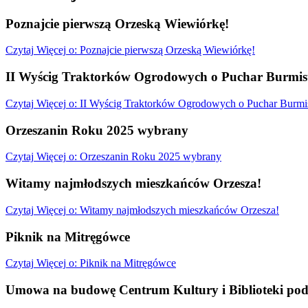
Poznajcie pierwszą Orzeską Wiewiórkę!
Czytaj
Więcej
o: Poznajcie pierwszą Orzeską Wiewiórkę!
II Wyścig Traktorków Ogrodowych o Puchar Burmist
Czytaj
Więcej
o: II Wyścig Traktorków Ogrodowych o Puchar Burmis
Orzeszanin Roku 2025 wybrany
Czytaj
Więcej
o: Orzeszanin Roku 2025 wybrany
Witamy najmłodszych mieszkańców Orzesza!
Czytaj
Więcej
o: Witamy najmłodszych mieszkańców Orzesza!
Piknik na Mitręgówce
Czytaj
Więcej
o: Piknik na Mitręgówce
Umowa na budowę Centrum Kultury i Biblioteki pod