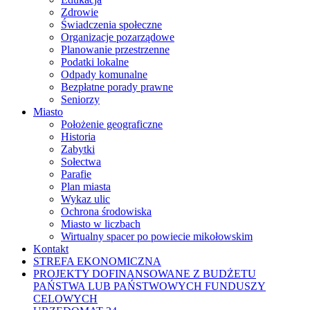
Zdrowie
Świadczenia społeczne
Organizacje pozarządowe
Planowanie przestrzenne
Podatki lokalne
Odpady komunalne
Bezpłatne porady prawne
Seniorzy
Miasto
Położenie geograficzne
Historia
Zabytki
Sołectwa
Parafie
Plan miasta
Wykaz ulic
Ochrona środowiska
Miasto w liczbach
Wirtualny spacer po powiecie mikołowskim
Kontakt
STREFA EKONOMICZNA
PROJEKTY DOFINANSOWANE Z BUDŻETU
PAŃSTWA LUB PAŃSTWOWYCH FUNDUSZY
CELOWYCH