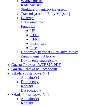
Władze miasta
Rada Miejska
Struktura organizacyjna urzędu
Transmisja obrad Rady Miejskiej
E-Urząd
Orzeszanin roku
Fundusze
UE
RFIL
RFRD
Polski Ład
Inne
Honorowy patronat Burmistrza Miasta
Zamówienia publiczne
Dokumenty strategiczne
Gazeta Orzeska - WERSJA PDF
Gazeta Orzeska na Facebooku
Szkoła Podstawowa Nr 1
Aktualności
Dokumenty
Kontakt
Dla rodziców
Szkoła Podstawowa Nr 2
Aktualności
Kontakt