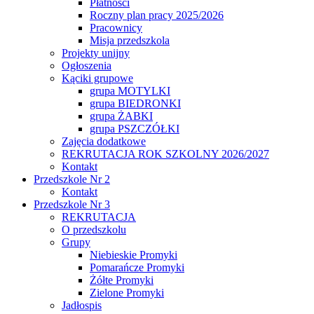
Płatności
Roczny plan pracy 2025/2026
Pracownicy
Misja przedszkola
Projekty unijny
Ogłoszenia
Kąciki grupowe
grupa MOTYLKI
grupa BIEDRONKI
grupa ŻABKI
grupa PSZCZÓŁKI
Zajęcia dodatkowe
REKRUTACJA ROK SZKOLNY 2026/2027
Kontakt
Przedszkole Nr 2
Kontakt
Przedszkole Nr 3
REKRUTACJA
O przedszkolu
Grupy
Niebieskie Promyki
Pomarańcze Promyki
Żółte Promyki
Zielone Promyki
Jadłospis