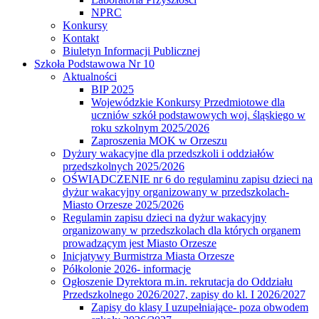
NPRC
Konkursy
Kontakt
Biuletyn Informacji Publicznej
Szkoła Podstawowa Nr 10
Aktualności
BIP 2025
Wojewódzkie Konkursy Przedmiotowe dla
uczniów szkół podstawowych woj. śląskiego w
roku szkolnym 2025/2026
Zaproszenia MOK w Orzeszu
Dyżury wakacyjne dla przedszkoli i oddziałów
przedszkolnych 2025/2026
OŚWIADCZENIE nr 6 do regulaminu zapisu dzieci na
dyżur wakacyjny organizowany w przedszkolach-
Miasto Orzesze 2025/2026
Regulamin zapisu dzieci na dyżur wakacyjny
organizowany w przedszkolach dla których organem
prowadzącym jest Miasto Orzesze
Inicjatywy Burmistrza Miasta Orzesze
Półkolonie 2026- informacje
Ogłoszenie Dyrektora m.in. rekrutacja do Oddziału
Przedszkolnego 2026/2027, zapisy do kl. I 2026/2027
Zapisy do klasy I uzupełniające- poza obwodem