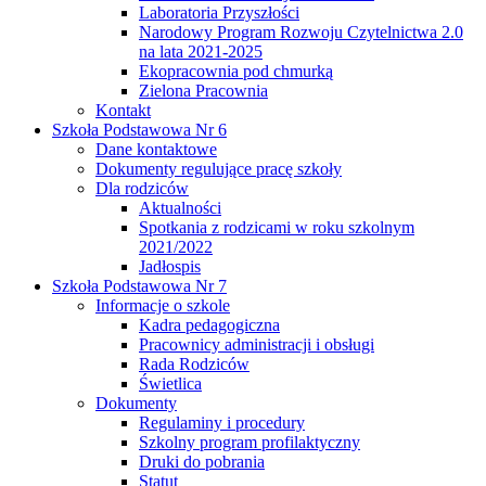
Laboratoria Przyszłości
Narodowy Program Rozwoju Czytelnictwa 2.0
na lata 2021-2025
Ekopracownia pod chmurką
Zielona Pracownia
Kontakt
Szkoła Podstawowa Nr 6
Dane kontaktowe
Dokumenty regulujące pracę szkoły
Dla rodziców
Aktualności
Spotkania z rodzicami w roku szkolnym
2021/2022
Jadłospis
Szkoła Podstawowa Nr 7
Informacje o szkole
Kadra pedagogiczna
Pracownicy administracji i obsługi
Rada Rodziców
Świetlica
Dokumenty
Regulaminy i procedury
Szkolny program profilaktyczny
Druki do pobrania
Statut