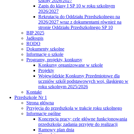
szkoły 2026/2027
Zapis do klasy I SP 10 w roku szkolnym
2026/2027
Rekrutacja do Oddziału Przedszkolnego na
2026/2027 wraz z dokumentami również na
stronie Oddziału Przedszkolnego SP 10
BIP 2025
Jadłospis
RODO
Dokumenty szkolne
Informacje o szkole
Programy, projekty, konkursy
Konkursy organizowane w szkole
Projekty
Wojewódzkie Konkursy Przedmiotowe dla
uczniów szkół podstawowych woj. śląskiego w
roku szkolnym 2025/2026
Kontakt
Przedszkole Nr 1
Strona główna
Przyjęcia do przedszkola w trakcie roku szkolnego
Informacje ogólne
Koncepcja pracy; cele główne funkcjonowania
przedszkola; zadania przyjęte do realizacji
Ramowy plan dnia