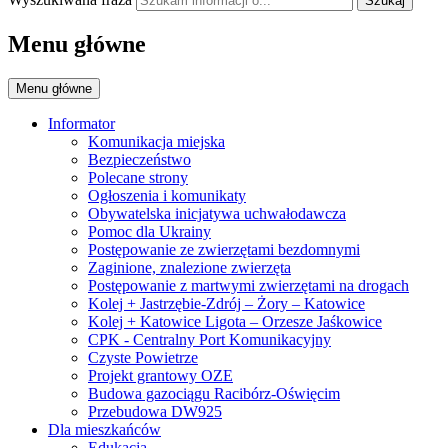
Szukaj
Menu główne
Menu główne
Informator
Komunikacja miejska
Bezpieczeństwo
Polecane strony
Ogłoszenia i komunikaty
Obywatelska inicjatywa uchwałodawcza
Pomoc dla Ukrainy
Postępowanie ze zwierzętami bezdomnymi
Zaginione, znalezione zwierzęta
Postępowanie z martwymi zwierzętami na drogach
Kolej + Jastrzębie-Zdrój – Żory – Katowice
Kolej + Katowice Ligota – Orzesze Jaśkowice
CPK - Centralny Port Komunikacyjny
Czyste Powietrze
Projekt grantowy OZE
Budowa gazociągu Racibórz-Oświęcim
Przebudowa DW925
Dla mieszkańców
Edukacja