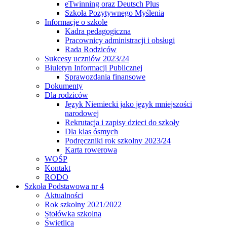
eTwinning oraz Deutsch Plus
Szkoła Pozytywnego Myślenia
Informacje o szkole
Kadra pedagogiczna
Pracownicy administracji i obsługi
Rada Rodziców
Sukcesy uczniów 2023/24
Biuletyn Informacji Publicznej
Sprawozdania finansowe
Dokumenty
Dla rodziców
Język Niemiecki jako język mniejszości
narodowej
Rekrutacja i zapisy dzieci do szkoły
Dla klas ósmych
Podręczniki rok szkolny 2023/24
Karta rowerowa
WOŚP
Kontakt
RODO
Szkoła Podstawowa nr 4
Aktualności
Rok szkolny 2021/2022
Stołówka szkolna
Świetlica