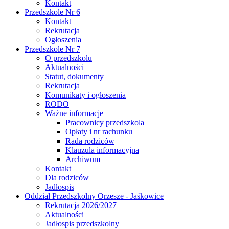
Kontakt
Przedszkole Nr 6
Kontakt
Rekrutacja
Ogłoszenia
Przedszkole Nr 7
O przedszkolu
Aktualności
Statut, dokumenty
Rekrutacja
Komunikaty i ogłoszenia
RODO
Ważne informacje
Pracownicy przedszkola
Opłaty i nr rachunku
Rada rodziców
Klauzula informacyjna
Archiwum
Kontakt
Dla rodziców
Jadłospis
Oddział Przedszkolny Orzesze - Jaśkowice
Rekrutacja 2026/2027
Aktualności
Jadłospis przedszkolny