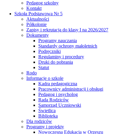
Pedagog szkolny
Kontakt
Szkoła Podstawowa Nr 5
Aktualności
Półkolonie
Zapisy i rekrutacja do klasy I na 2026/2027
Dokumenty
Programy nauczania
Standardy ochrony małoletnich
Podręczniki
Regulaminy i procedury
Druki do pobrania
Statut
Rodo
Informacje o szkole
Kadra pedagogiczna
Pracownicy administracji i obsługi
Pedagog i psycholog
Rada Rodziców
Samorząd Uczniowski
Świetlica
Biblioteka
Dla rodziców
Programy i projekty
Nowoczesna Edukacja w Orzeszu