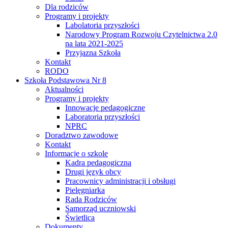
Dla rodziców
Programy i projekty
Labolatoria przyszłości
Narodowy Program Rozwoju Czytelnictwa 2.0
na lata 2021-2025
Przyjazna Szkoła
Kontakt
RODO
Szkoła Podstawowa Nr 8
Aktualności
Programy i projekty
Innowacje pedagogiczne
Laboratoria przyszłości
NPRC
Doradztwo zawodowe
Kontakt
Informacje o szkole
Kadra pedagogiczna
Drugi język obcy
Pracownicy administracji i obsługi
Pielęgniarka
Rada Rodziców
Samorząd uczniowski
Świetlica
Dokumenty