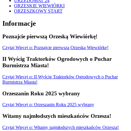
URZĘDOMAT 24
ORZESKIE WIEWIÓRKI
ORZESZKOWY START
Informacje
Poznajcie pierwszą Orzeską Wiewiórkę!
Czytaj
Więcej
o: Poznajcie pierwszą Orzeską Wiewiórkę!
II Wyścig Traktorków Ogrodowych o Puchar
Burmistrza Miasta!
Czytaj
Więcej
o: II Wyścig Traktorków Ogrodowych o Puchar
Burmistrza Miasta!
Orzeszanin Roku 2025 wybrany
Czytaj
Więcej
o: Orzeszanin Roku 2025 wybrany
Witamy najmłodszych mieszkańców Orzesza!
Czytaj
Więcej
o: Witamy najmłodszych mieszkańców Orzesza!