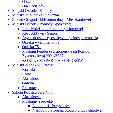
O szkole
Dla Rodziców
Miejski Ośrodek Kultury
Miejska Biblioteka Publiczna
Zakład Gospodarki Komunalnej i Mieszkaniowej
Miejski Ośrodek Pomocy Społecznej
Przeciwdziałanie Przemocy Domowej
Klub Aktywny Senior
Asystent osobisty osoby z niepełnosprawnością
Opieka wytchnieniowa
Opieka 75+
Program Fundusze Europejskie na Pomoc
Żywnościową 2021-2027
KORPUS WSPARCIA SENIORÓW
Miejski Żłobek w Orzeszu
Kontakt
Rodo
Aktualności
Galeria
Rekrutacja
Szkoła Podstawowa Nr 3
Aktualności
Programy i projekty
Laboratoria Przyszłości
Narodowy Program Rozwoju Czytelnictwa