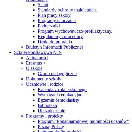
Statut
Standardy ochrony małoletnich.
Plan pracy szkoły
Programy nauczania
Podręczniki
Program wychowawczo-profilaktyczny.
Regulaminy i procedury
Druki do pobrania.
Biuletyn Informacji Publicznej
Szkoła Podstawowa Nr 9
Aktualności
Erasmus +
O szkole
Grono pedagogiczne
Dokumenty szkoły
Uczniowie i rodzice
Kalendarz roku szkolnego
Wymagania edukacyjne
Egzamin ósmoklasisty
Biblioteka
Ubezpieczenie
Programy i projekty
Program "Ponadnarodowej mobilności uczniów"
Poznaj Polskę
Laboratoria Przyszłości