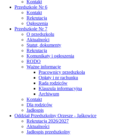
Kontakt
Przedszkole Nr 6
Kontakt
Rekrutacja
Ogłoszenia
Przedszkole Nr 7
O przedszkolu
Aktualności
Statut, dokumenty
Rekrutacja
Komunikaty i ogłoszenia
RODO
Ważne informacje
Pracownicy przedszkola
Opłaty i nr rachunku
Rada rodziców
Klauzula informacyjna
Archiwum
Kontakt
Dla rodziców
Jadłospis
Oddział Przedszkolny Orzesze - Jaśkowice
Rekrutacja 2026/2027
Aktualności
Jadłospis przedszkolny