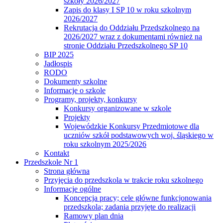
szkoły 2026/2027
Zapis do klasy I SP 10 w roku szkolnym
2026/2027
Rekrutacja do Oddziału Przedszkolnego na
2026/2027 wraz z dokumentami również na
stronie Oddziału Przedszkolnego SP 10
BIP 2025
Jadłospis
RODO
Dokumenty szkolne
Informacje o szkole
Programy, projekty, konkursy
Konkursy organizowane w szkole
Projekty
Wojewódzkie Konkursy Przedmiotowe dla
uczniów szkół podstawowych woj. śląskiego w
roku szkolnym 2025/2026
Kontakt
Przedszkole Nr 1
Strona główna
Przyjęcia do przedszkola w trakcie roku szkolnego
Informacje ogólne
Koncepcja pracy; cele główne funkcjonowania
przedszkola; zadania przyjęte do realizacji
Ramowy plan dnia