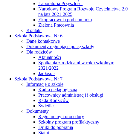
Laboratoria Przyszłości
Narodowy Program Rozwoju Czytelnictwa 2.0
na lata 2021-2025
Ekopracownia pod chmurką
Zielona Pracownia
Kontakt
Szkoła Podstawowa Nr 6
Dane kontaktowe
Dokumenty regulujące pracę szkoły
Dla rodziców
Aktualności
Spotkania z rodzicami w roku szkolnym
2021/2022
Jadłospis
Szkoła Podstawowa Nr 7
Informacje o szkole
Kadra pedagogiczna
Pracownicy administracji i obsługi
Rada Rodziców
Świetlica
Dokumenty
Regulaminy i procedury
Szkolny program profilaktyczny
Druki do pobrania
Statut