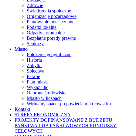
Zdrowie
Świadczenia społeczne
Organizacje pozarządowe
Planowanie przestrzenne
Podatki lokalne
Odpady komunalne
Bezpłatne porady prawne
Seniorzy
Miasto
Położenie geograficzne
Historia
Zabytki
Sołectwa
Parafie
Plan miasta
Wykaz ulic
Ochrona środowiska
Miasto w liczbach
Wirtualny spacer po powiecie mikołowskim
Kontakt
STREFA EKONOMICZNA
PROJEKTY DOFINANSOWANE Z BUDŻETU
PAŃSTWA LUB PAŃSTWOWYCH FUNDUSZY
CELOWYCH