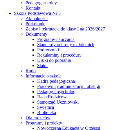
Pedagog szkolny
Kontakt
Szkoła Podstawowa Nr 5
Aktualności
Półkolonie
Zapisy i rekrutacja do klasy I na 2026/2027
Dokumenty
Programy nauczania
Standardy ochrony małoletnich
Podręczniki
Regulaminy i procedury
Druki do pobrania
Statut
Rodo
Informacje o szkole
Kadra pedagogiczna
Pracownicy administracji i obsługi
Pedagog i psycholog
Rada Rodziców
Samorząd Uczniowski
Świetlica
Biblioteka
Dla rodziców
Programy i projekty
Nowoczesna Edukacja w Orzeszu