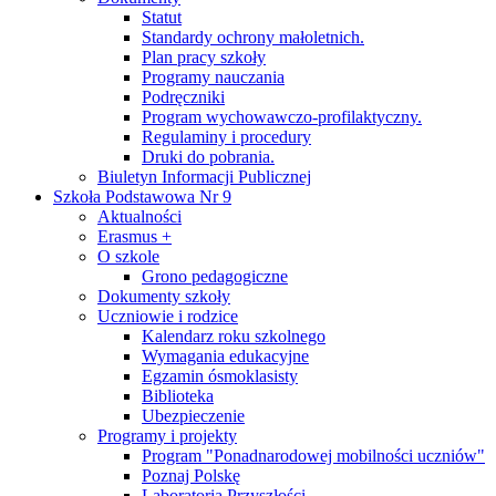
Statut
Standardy ochrony małoletnich.
Plan pracy szkoły
Programy nauczania
Podręczniki
Program wychowawczo-profilaktyczny.
Regulaminy i procedury
Druki do pobrania.
Biuletyn Informacji Publicznej
Szkoła Podstawowa Nr 9
Aktualności
Erasmus +
O szkole
Grono pedagogiczne
Dokumenty szkoły
Uczniowie i rodzice
Kalendarz roku szkolnego
Wymagania edukacyjne
Egzamin ósmoklasisty
Biblioteka
Ubezpieczenie
Programy i projekty
Program "Ponadnarodowej mobilności uczniów"
Poznaj Polskę
Laboratoria Przyszłości