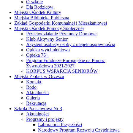
O szkole
Dla Rodziców
Miejski Ośrodek Kultury
Miejska Biblioteka Publiczna
Zakład Gospodarki Komunalnej i Mieszkaniowej
Miejski Ośrodek Pomocy Społecznej
Przeciwdziałanie Przemocy Domowej
Klub Aktywny Senior
Asystent osobisty osoby z niepełnosprawnością
Opieka wytchnieniowa
Opieka 75+
Program Fundusze Europejskie na Pomoc
Żywnościową 2021-2027
KORPUS WSPARCIA SENIORÓW
Miejski Żłobek w Orzeszu
Kontakt
Rodo
Aktualności
Galeria
Rekrutacja
Szkoła Podstawowa Nr 3
Aktualności
Programy i projekty
Laboratoria Przyszłości
Narodowy Program Rozwoju Czytelnictwa