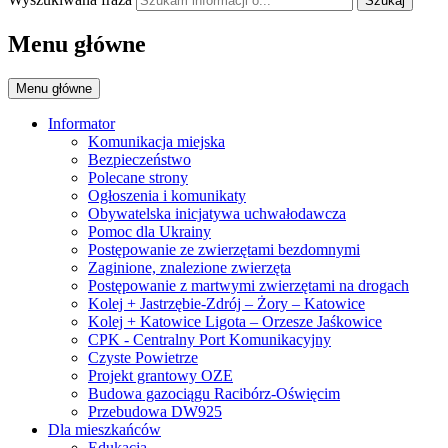
Szukaj
Menu główne
Menu główne
Informator
Komunikacja miejska
Bezpieczeństwo
Polecane strony
Ogłoszenia i komunikaty
Obywatelska inicjatywa uchwałodawcza
Pomoc dla Ukrainy
Postępowanie ze zwierzętami bezdomnymi
Zaginione, znalezione zwierzęta
Postępowanie z martwymi zwierzętami na drogach
Kolej + Jastrzębie-Zdrój – Żory – Katowice
Kolej + Katowice Ligota – Orzesze Jaśkowice
CPK - Centralny Port Komunikacyjny
Czyste Powietrze
Projekt grantowy OZE
Budowa gazociągu Racibórz-Oświęcim
Przebudowa DW925
Dla mieszkańców
Edukacja