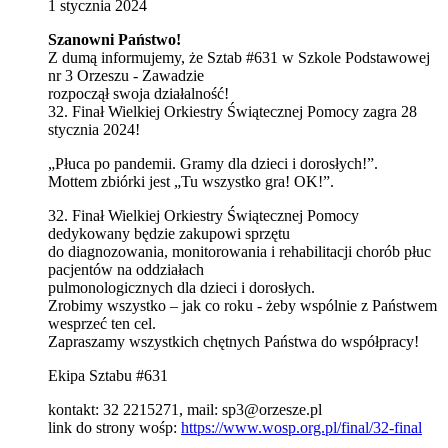
1
stycznia
2024
Szanowni Państwo!
Z dumą informujemy, że Sztab #631 w Szkole Podstawowej
nr 3 Orzeszu - Zawadzie
rozpoczął swoja działalność!
32. Finał Wielkiej Orkiestry Świątecznej Pomocy zagra 28
stycznia 2024!
„Płuca po pandemii. Gramy dla dzieci i dorosłych!”.
Mottem zbiórki jest „Tu wszystko gra! OK!”.
32. Finał Wielkiej Orkiestry Świątecznej Pomocy
dedykowany będzie zakupowi sprzętu
do diagnozowania, monitorowania i rehabilitacji chorób płuc
pacjentów na oddziałach
pulmonologicznych dla dzieci i dorosłych.
Zrobimy wszystko – jak co roku - żeby wspólnie z Państwem
wesprzeć ten cel.
Zapraszamy wszystkich chętnych Państwa do współpracy!
Ekipa Sztabu #631
kontakt: 32 2215271, mail: sp3@orzesze.pl
link do strony wośp:
https://www.wosp.org.pl/final/32-final