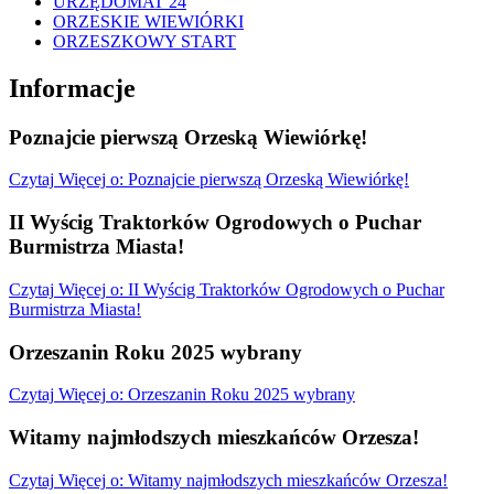
URZĘDOMAT 24
ORZESKIE WIEWIÓRKI
ORZESZKOWY START
Informacje
Poznajcie pierwszą Orzeską Wiewiórkę!
Czytaj
Więcej
o: Poznajcie pierwszą Orzeską Wiewiórkę!
II Wyścig Traktorków Ogrodowych o Puchar
Burmistrza Miasta!
Czytaj
Więcej
o: II Wyścig Traktorków Ogrodowych o Puchar
Burmistrza Miasta!
Orzeszanin Roku 2025 wybrany
Czytaj
Więcej
o: Orzeszanin Roku 2025 wybrany
Witamy najmłodszych mieszkańców Orzesza!
Czytaj
Więcej
o: Witamy najmłodszych mieszkańców Orzesza!