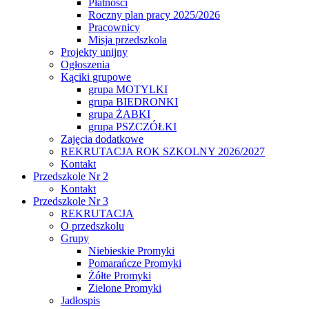
Płatności
Roczny plan pracy 2025/2026
Pracownicy
Misja przedszkola
Projekty unijny
Ogłoszenia
Kąciki grupowe
grupa MOTYLKI
grupa BIEDRONKI
grupa ŻABKI
grupa PSZCZÓŁKI
Zajęcia dodatkowe
REKRUTACJA ROK SZKOLNY 2026/2027
Kontakt
Przedszkole Nr 2
Kontakt
Przedszkole Nr 3
REKRUTACJA
O przedszkolu
Grupy
Niebieskie Promyki
Pomarańcze Promyki
Żółte Promyki
Zielone Promyki
Jadłospis