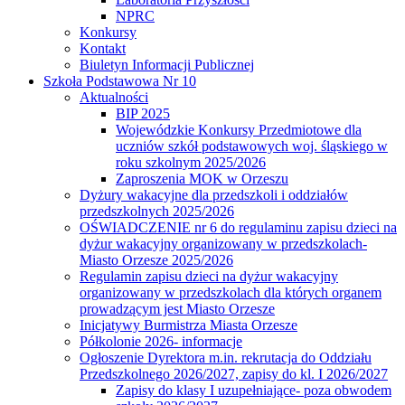
NPRC
Konkursy
Kontakt
Biuletyn Informacji Publicznej
Szkoła Podstawowa Nr 10
Aktualności
BIP 2025
Wojewódzkie Konkursy Przedmiotowe dla
uczniów szkół podstawowych woj. śląskiego w
roku szkolnym 2025/2026
Zaproszenia MOK w Orzeszu
Dyżury wakacyjne dla przedszkoli i oddziałów
przedszkolnych 2025/2026
OŚWIADCZENIE nr 6 do regulaminu zapisu dzieci na
dyżur wakacyjny organizowany w przedszkolach-
Miasto Orzesze 2025/2026
Regulamin zapisu dzieci na dyżur wakacyjny
organizowany w przedszkolach dla których organem
prowadzącym jest Miasto Orzesze
Inicjatywy Burmistrza Miasta Orzesze
Półkolonie 2026- informacje
Ogłoszenie Dyrektora m.in. rekrutacja do Oddziału
Przedszkolnego 2026/2027, zapisy do kl. I 2026/2027
Zapisy do klasy I uzupełniające- poza obwodem