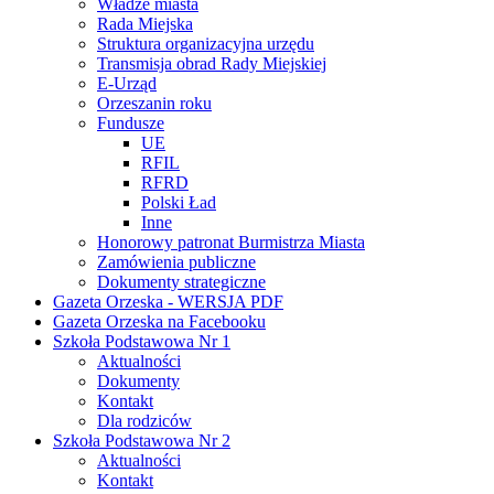
Władze miasta
Rada Miejska
Struktura organizacyjna urzędu
Transmisja obrad Rady Miejskiej
E-Urząd
Orzeszanin roku
Fundusze
UE
RFIL
RFRD
Polski Ład
Inne
Honorowy patronat Burmistrza Miasta
Zamówienia publiczne
Dokumenty strategiczne
Gazeta Orzeska - WERSJA PDF
Gazeta Orzeska na Facebooku
Szkoła Podstawowa Nr 1
Aktualności
Dokumenty
Kontakt
Dla rodziców
Szkoła Podstawowa Nr 2
Aktualności
Kontakt