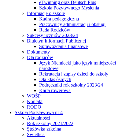
eTwinning oraz Deutsch Plus
Szkoła Pozytywnego Myślenia
Informacje o szkole
Kadra pedagogiczna
Pracownicy administracji i obsługi
Rada Rodziców
Sukcesy uczniów 2023/24
Biuletyn Informacji Publicznej
Sprawozdania finansowe
Dokumenty
Dla rodziców
Język Niemiecki jako język mniejszości
narodowej
Rekrutacja i zapisy dzieci do szkoły
Dla klas ósmych
Podręczniki rok szkolny 2023/24
Karta rowerowa
WOŚP
Kontakt
RODO
Szkoła Podstawowa nr 4
Aktualności
Rok szkolny 2021/2022
Stołówka szkolna
Świetlica