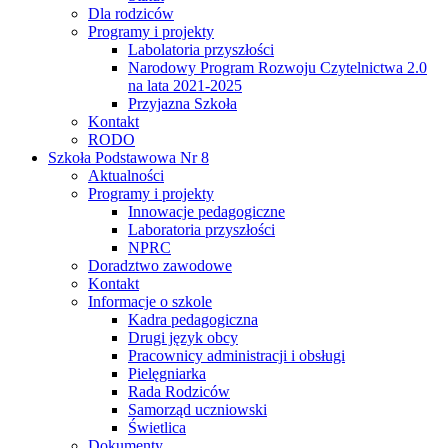
Dla rodziców
Programy i projekty
Labolatoria przyszłości
Narodowy Program Rozwoju Czytelnictwa 2.0
na lata 2021-2025
Przyjazna Szkoła
Kontakt
RODO
Szkoła Podstawowa Nr 8
Aktualności
Programy i projekty
Innowacje pedagogiczne
Laboratoria przyszłości
NPRC
Doradztwo zawodowe
Kontakt
Informacje o szkole
Kadra pedagogiczna
Drugi język obcy
Pracownicy administracji i obsługi
Pielęgniarka
Rada Rodziców
Samorząd uczniowski
Świetlica
Dokumenty