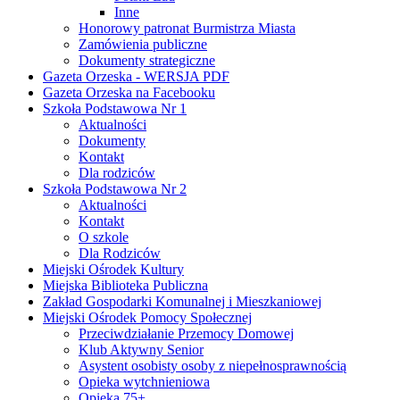
Inne
Honorowy patronat Burmistrza Miasta
Zamówienia publiczne
Dokumenty strategiczne
Gazeta Orzeska - WERSJA PDF
Gazeta Orzeska na Facebooku
Szkoła Podstawowa Nr 1
Aktualności
Dokumenty
Kontakt
Dla rodziców
Szkoła Podstawowa Nr 2
Aktualności
Kontakt
O szkole
Dla Rodziców
Miejski Ośrodek Kultury
Miejska Biblioteka Publiczna
Zakład Gospodarki Komunalnej i Mieszkaniowej
Miejski Ośrodek Pomocy Społecznej
Przeciwdziałanie Przemocy Domowej
Klub Aktywny Senior
Asystent osobisty osoby z niepełnosprawnością
Opieka wytchnieniowa
Opieka 75+