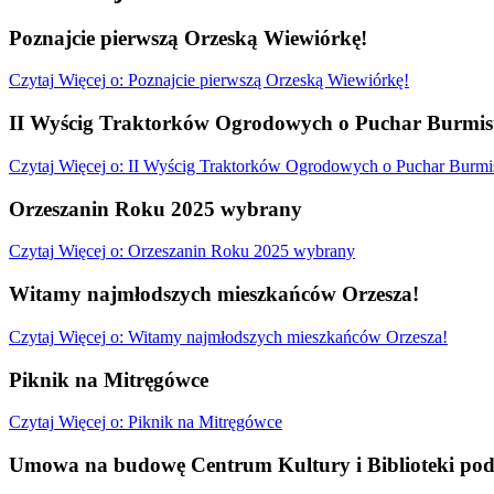
Poznajcie pierwszą Orzeską Wiewiórkę!
Czytaj
Więcej
o: Poznajcie pierwszą Orzeską Wiewiórkę!
II Wyścig Traktorków Ogrodowych o Puchar Burmist
Czytaj
Więcej
o: II Wyścig Traktorków Ogrodowych o Puchar Burmis
Orzeszanin Roku 2025 wybrany
Czytaj
Więcej
o: Orzeszanin Roku 2025 wybrany
Witamy najmłodszych mieszkańców Orzesza!
Czytaj
Więcej
o: Witamy najmłodszych mieszkańców Orzesza!
Piknik na Mitręgówce
Czytaj
Więcej
o: Piknik na Mitręgówce
Umowa na budowę Centrum Kultury i Biblioteki pod