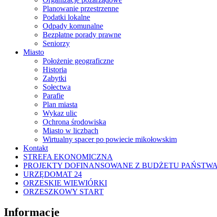
Planowanie przestrzenne
Podatki lokalne
Odpady komunalne
Bezpłatne porady prawne
Seniorzy
Miasto
Położenie geograficzne
Historia
Zabytki
Sołectwa
Parafie
Plan miasta
Wykaz ulic
Ochrona środowiska
Miasto w liczbach
Wirtualny spacer po powiecie mikołowskim
Kontakt
STREFA EKONOMICZNA
PROJEKTY DOFINANSOWANE Z BUDŻETU PAŃSTW
URZĘDOMAT 24
ORZESKIE WIEWIÓRKI
ORZESZKOWY START
Informacje