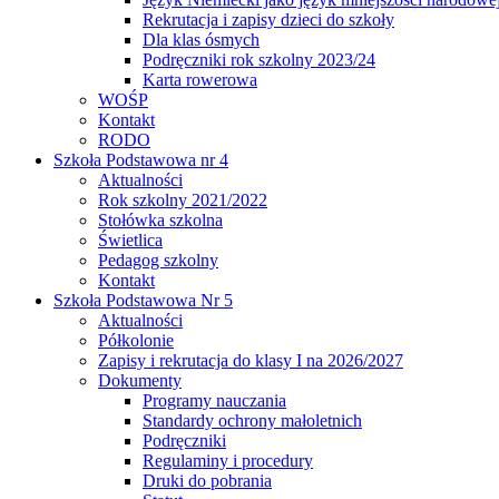
Rekrutacja i zapisy dzieci do szkoły
Dla klas ósmych
Podręczniki rok szkolny 2023/24
Karta rowerowa
WOŚP
Kontakt
RODO
Szkoła Podstawowa nr 4
Aktualności
Rok szkolny 2021/2022
Stołówka szkolna
Świetlica
Pedagog szkolny
Kontakt
Szkoła Podstawowa Nr 5
Aktualności
Półkolonie
Zapisy i rekrutacja do klasy I na 2026/2027
Dokumenty
Programy nauczania
Standardy ochrony małoletnich
Podręczniki
Regulaminy i procedury
Druki do pobrania