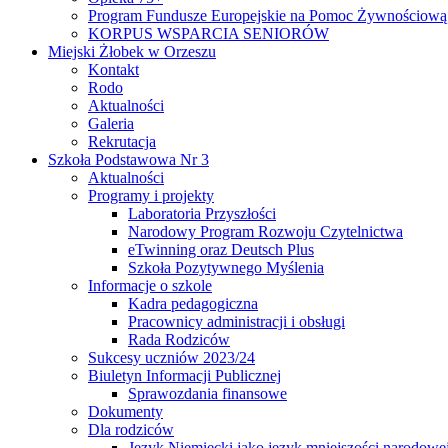
Program Fundusze Europejskie na Pomoc Żywnościową
KORPUS WSPARCIA SENIORÓW
Miejski Żłobek w Orzeszu
Kontakt
Rodo
Aktualności
Galeria
Rekrutacja
Szkoła Podstawowa Nr 3
Aktualności
Programy i projekty
Laboratoria Przyszłości
Narodowy Program Rozwoju Czytelnictwa
eTwinning oraz Deutsch Plus
Szkoła Pozytywnego Myślenia
Informacje o szkole
Kadra pedagogiczna
Pracownicy administracji i obsługi
Rada Rodziców
Sukcesy uczniów 2023/24
Biuletyn Informacji Publicznej
Sprawozdania finansowe
Dokumenty
Dla rodziców
Język Niemiecki jako język mniejszości narodowe