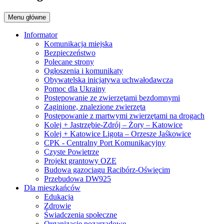
Menu główne
Informator
Komunikacja miejska
Bezpieczeństwo
Polecane strony
Ogłoszenia i komunikaty
Obywatelska inicjatywa uchwałodawcza
Pomoc dla Ukrainy
Postępowanie ze zwierzętami bezdomnymi
Zaginione, znalezione zwierzęta
Postępowanie z martwymi zwierzętami na drogach
Kolej + Jastrzębie-Zdrój – Żory – Katowice
Kolej + Katowice Ligota – Orzesze Jaśkowice
CPK - Centralny Port Komunikacyjny
Czyste Powietrze
Projekt grantowy OZE
Budowa gazociągu Racibórz-Oświęcim
Przebudowa DW925
Dla mieszkańców
Edukacja
Zdrowie
Świadczenia społeczne
Organizacje pozarządowe