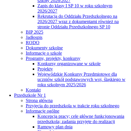
szkoły 2026/2027
Zapis do klasy I SP 10 w roku szkolnym
2026/2027
Rekrutacja do Oddziału Przedszkolnego na
2026/2027 wraz z dokumentami również na
stronie Oddziału Przedszkolnego SP 10
BIP 2025
Jadłospis
RODO
Dokumenty szkolne
Informacje o szkole
Programy, projekty, konkursy
Konkursy organizowane w szkole
Projekty
Wojewódzkie Konkursy Przedmiotowe dla
uczniów szkół podstawowych woj. śląskiego w
roku szkolnym 2025/2026
Kontakt
Przedszkole Nr 1
Strona główna
Przyjęcia do przedszkola w trakcie roku szkolnego
Informacje ogólne
Koncepcja pracy; cele główne funkcjonowania
przedszkola; zadania przyjęte do realizacji
Ramowy plan dnia