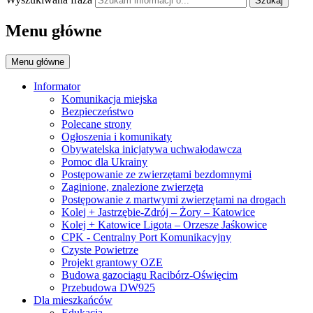
Szukaj
Menu główne
Menu główne
Informator
Komunikacja miejska
Bezpieczeństwo
Polecane strony
Ogłoszenia i komunikaty
Obywatelska inicjatywa uchwałodawcza
Pomoc dla Ukrainy
Postępowanie ze zwierzętami bezdomnymi
Zaginione, znalezione zwierzęta
Postępowanie z martwymi zwierzętami na drogach
Kolej + Jastrzębie-Zdrój – Żory – Katowice
Kolej + Katowice Ligota – Orzesze Jaśkowice
CPK - Centralny Port Komunikacyjny
Czyste Powietrze
Projekt grantowy OZE
Budowa gazociągu Racibórz-Oświęcim
Przebudowa DW925
Dla mieszkańców
Edukacja