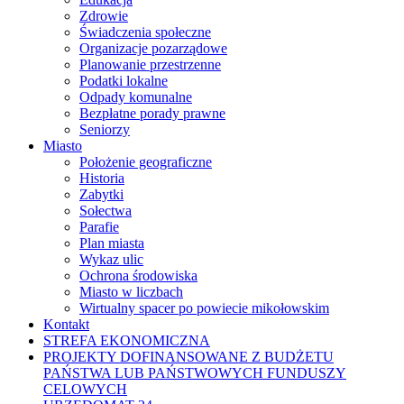
Zdrowie
Świadczenia społeczne
Organizacje pozarządowe
Planowanie przestrzenne
Podatki lokalne
Odpady komunalne
Bezpłatne porady prawne
Seniorzy
Miasto
Położenie geograficzne
Historia
Zabytki
Sołectwa
Parafie
Plan miasta
Wykaz ulic
Ochrona środowiska
Miasto w liczbach
Wirtualny spacer po powiecie mikołowskim
Kontakt
STREFA EKONOMICZNA
PROJEKTY DOFINANSOWANE Z BUDŻETU
PAŃSTWA LUB PAŃSTWOWYCH FUNDUSZY
CELOWYCH