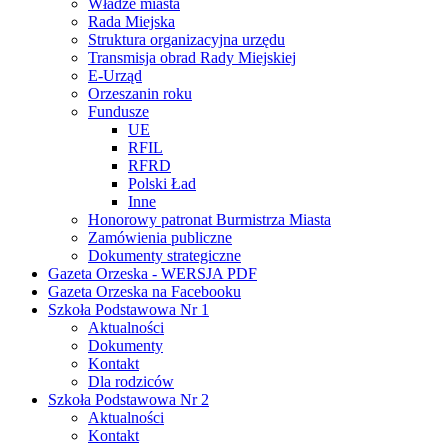
Władze miasta
Rada Miejska
Struktura organizacyjna urzędu
Transmisja obrad Rady Miejskiej
E-Urząd
Orzeszanin roku
Fundusze
UE
RFIL
RFRD
Polski Ład
Inne
Honorowy patronat Burmistrza Miasta
Zamówienia publiczne
Dokumenty strategiczne
Gazeta Orzeska - WERSJA PDF
Gazeta Orzeska na Facebooku
Szkoła Podstawowa Nr 1
Aktualności
Dokumenty
Kontakt
Dla rodziców
Szkoła Podstawowa Nr 2
Aktualności
Kontakt