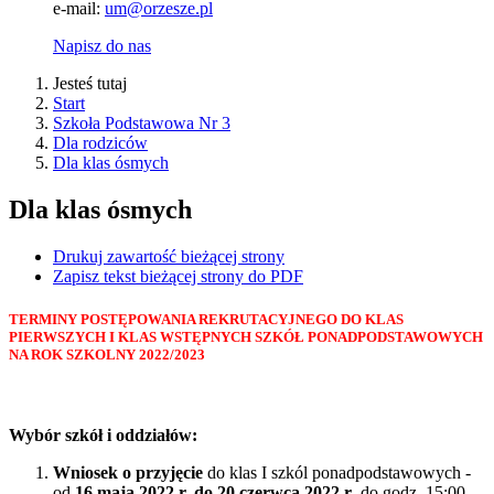
e-mail:
um@orzesze.pl
Napisz do nas
Jesteś tutaj
Start
Szkoła Podstawowa Nr 3
Dla rodziców
Dla klas ósmych
Dla klas ósmych
Drukuj zawartość bieżącej strony
Zapisz tekst bieżącej strony do PDF
TERMINY POSTĘPOWANIA REKRUTACYJNEGO DO KLAS
PIERWSZYCH I KLAS WSTĘPNYCH SZKÓŁ PONADPODSTAWOWYCH
NA ROK SZKOLNY 2022/2023
Wybór szkół i oddziałów:
Wniosek o przyjęcie
do klas I szkól ponadpodstawowych -
od
16 maja 2022 r. do 20 czerwca 2022 r
. do godz. 15:00