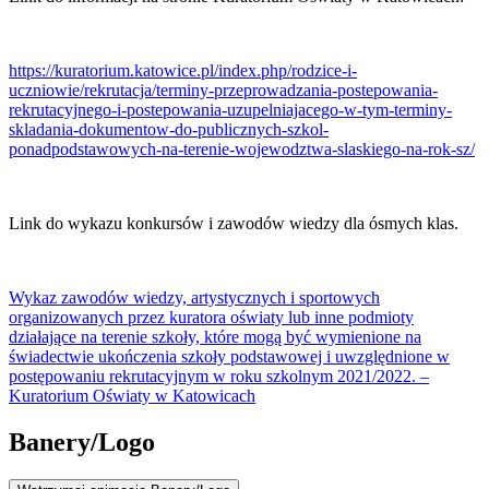
https://kuratorium.katowice.pl/index.php/rodzice-i-
uczniowie/rekrutacja/terminy-przeprowadzania-postepowania-
rekrutacyjnego-i-postepowania-uzupelniajacego-w-tym-terminy-
skladania-dokumentow-do-publicznych-szkol-
ponadpodstawowych-na-terenie-wojewodztwa-slaskiego-na-rok-sz/
Link do wykazu konkursów i zawodów wiedzy dla ósmych klas.
Wykaz zawodów wiedzy, artystycznych i sportowych
organizowanych przez kuratora oświaty lub inne podmioty
działające na terenie szkoły, które mogą być wymienione na
świadectwie ukończenia szkoły podstawowej i uwzględnione w
postępowaniu rekrutacyjnym w roku szkolnym 2021/2022. –
Kuratorium Oświaty w Katowicach
Banery/Logo