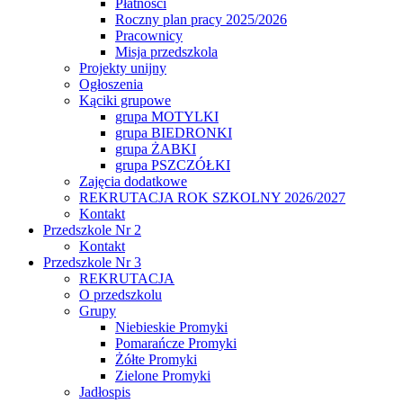
Płatności
Roczny plan pracy 2025/2026
Pracownicy
Misja przedszkola
Projekty unijny
Ogłoszenia
Kąciki grupowe
grupa MOTYLKI
grupa BIEDRONKI
grupa ŻABKI
grupa PSZCZÓŁKI
Zajęcia dodatkowe
REKRUTACJA ROK SZKOLNY 2026/2027
Kontakt
Przedszkole Nr 2
Kontakt
Przedszkole Nr 3
REKRUTACJA
O przedszkolu
Grupy
Niebieskie Promyki
Pomarańcze Promyki
Żółte Promyki
Zielone Promyki
Jadłospis