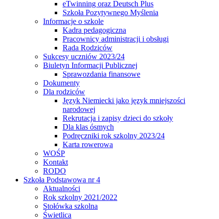
eTwinning oraz Deutsch Plus
Szkoła Pozytywnego Myślenia
Informacje o szkole
Kadra pedagogiczna
Pracownicy administracji i obsługi
Rada Rodziców
Sukcesy uczniów 2023/24
Biuletyn Informacji Publicznej
Sprawozdania finansowe
Dokumenty
Dla rodziców
Język Niemiecki jako język mniejszości
narodowej
Rekrutacja i zapisy dzieci do szkoły
Dla klas ósmych
Podręczniki rok szkolny 2023/24
Karta rowerowa
WOŚP
Kontakt
RODO
Szkoła Podstawowa nr 4
Aktualności
Rok szkolny 2021/2022
Stołówka szkolna
Świetlica