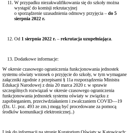
W przypadku niezakwalifikowania się do szkoły można
wystąpić do komisji rekrutacyjnej
o sporządzenie uzasadnienia odmowy przyjęcia –
do 5
sierpnia 2022 r.
Od
1 sierpnia 2022 r.
–
rekrutacja uzupełniająca
.
Dodatkowe informacje:
W okresie czasowego ograniczenia funkcjonowania jednostek
systemu oświaty wniosek o przyjęcie do szkoły, w tym wymagane
załączniki zgodnie z przepisami § 11a rozporządzenia Ministra
Edukacji Narodowej z dnia 20 marca 2020 r. w sprawie
szczególnych rozwiązań w okresie czasowego ograniczenia
funkcjonowania jednostek systemu oświaty w związku z
zapobieganiem, przeciwdziałaniem i zwalczaniem COVID—19
(Dz. U. poz. 493 ze zm.) mogą być procedowane za pomocą
środków komunikacji elektronicznej..)
Link do informacji na stronie Kuratorium Oświaty w Katowicach: