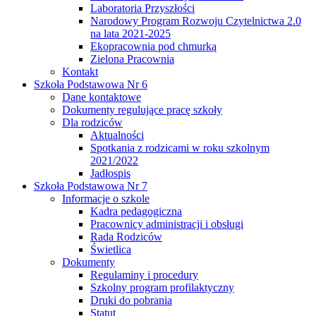
Laboratoria Przyszłości
Narodowy Program Rozwoju Czytelnictwa 2.0
na lata 2021-2025
Ekopracownia pod chmurką
Zielona Pracownia
Kontakt
Szkoła Podstawowa Nr 6
Dane kontaktowe
Dokumenty regulujące pracę szkoły
Dla rodziców
Aktualności
Spotkania z rodzicami w roku szkolnym
2021/2022
Jadłospis
Szkoła Podstawowa Nr 7
Informacje o szkole
Kadra pedagogiczna
Pracownicy administracji i obsługi
Rada Rodziców
Świetlica
Dokumenty
Regulaminy i procedury
Szkolny program profilaktyczny
Druki do pobrania
Statut