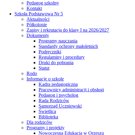
Pedagog szkolny
Kontakt
Szkoła Podstawowa Nr 5
Aktualności
Półkolonie
Zapisy i rekrutacja do klasy I na 2026/2027
Dokumenty
Programy nauczania
Standardy ochrony małoletnich
Podręczniki
Regulaminy i procedury
Druki do pobrania
Statut
Rodo
Informacje o szkole
Kadra pedagogiczna
Pracownicy administracji i obsługi
Pedagog i psycholog
Rada Rodziców
Samorząd Uczniowski
Świetlica
Biblioteka
Dla rodziców
Programy i projekty
Nowoczesna Edukacja w Orzeszu