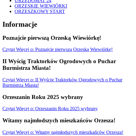
URZĘDOMAT 24
ORZESKIE WIEWIÓRKI
ORZESZKOWY START
Informacje
Poznajcie pierwszą Orzeską Wiewiórkę!
Czytaj
Więcej
o: Poznajcie pierwszą Orzeską Wiewiórkę!
II Wyścig Traktorków Ogrodowych o Puchar
Burmistrza Miasta!
Czytaj
Więcej
o: II Wyścig Traktorków Ogrodowych o Puchar
Burmistrza Miasta!
Orzeszanin Roku 2025 wybrany
Czytaj
Więcej
o: Orzeszanin Roku 2025 wybrany
Witamy najmłodszych mieszkańców Orzesza!
Czytaj
Więcej
o: Witamy najmłodszych mieszkańców Orzesza!