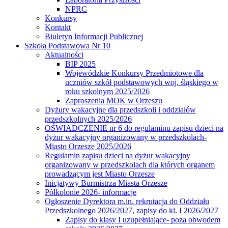
NPRC
Konkursy
Kontakt
Biuletyn Informacji Publicznej
Szkoła Podstawowa Nr 10
Aktualności
BIP 2025
Wojewódzkie Konkursy Przedmiotowe dla
uczniów szkół podstawowych woj. śląskiego w
roku szkolnym 2025/2026
Zaproszenia MOK w Orzeszu
Dyżury wakacyjne dla przedszkoli i oddziałów
przedszkolnych 2025/2026
OŚWIADCZENIE nr 6 do regulaminu zapisu dzieci na
dyżur wakacyjny organizowany w przedszkolach-
Miasto Orzesze 2025/2026
Regulamin zapisu dzieci na dyżur wakacyjny
organizowany w przedszkolach dla których organem
prowadzącym jest Miasto Orzesze
Inicjatywy Burmistrza Miasta Orzesze
Półkolonie 2026- informacje
Ogłoszenie Dyrektora m.in. rekrutacja do Oddziału
Przedszkolnego 2026/2027, zapisy do kl. I 2026/2027
Zapisy do klasy I uzupełniające- poza obwodem