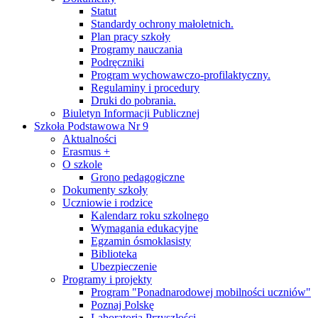
Statut
Standardy ochrony małoletnich.
Plan pracy szkoły
Programy nauczania
Podręczniki
Program wychowawczo-profilaktyczny.
Regulaminy i procedury
Druki do pobrania.
Biuletyn Informacji Publicznej
Szkoła Podstawowa Nr 9
Aktualności
Erasmus +
O szkole
Grono pedagogiczne
Dokumenty szkoły
Uczniowie i rodzice
Kalendarz roku szkolnego
Wymagania edukacyjne
Egzamin ósmoklasisty
Biblioteka
Ubezpieczenie
Programy i projekty
Program "Ponadnarodowej mobilności uczniów"
Poznaj Polskę
Laboratoria Przyszłości