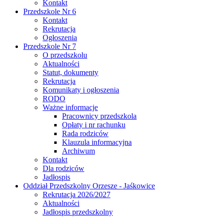
Kontakt
Przedszkole Nr 6
Kontakt
Rekrutacja
Ogłoszenia
Przedszkole Nr 7
O przedszkolu
Aktualności
Statut, dokumenty
Rekrutacja
Komunikaty i ogłoszenia
RODO
Ważne informacje
Pracownicy przedszkola
Opłaty i nr rachunku
Rada rodziców
Klauzula informacyjna
Archiwum
Kontakt
Dla rodziców
Jadłospis
Oddział Przedszkolny Orzesze - Jaśkowice
Rekrutacja 2026/2027
Aktualności
Jadłospis przedszkolny