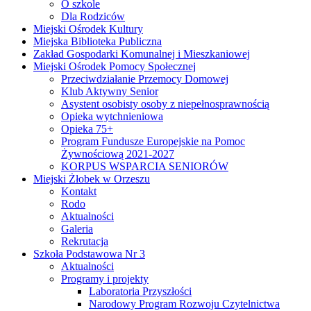
O szkole
Dla Rodziców
Miejski Ośrodek Kultury
Miejska Biblioteka Publiczna
Zakład Gospodarki Komunalnej i Mieszkaniowej
Miejski Ośrodek Pomocy Społecznej
Przeciwdziałanie Przemocy Domowej
Klub Aktywny Senior
Asystent osobisty osoby z niepełnosprawnością
Opieka wytchnieniowa
Opieka 75+
Program Fundusze Europejskie na Pomoc
Żywnościową 2021-2027
KORPUS WSPARCIA SENIORÓW
Miejski Żłobek w Orzeszu
Kontakt
Rodo
Aktualności
Galeria
Rekrutacja
Szkoła Podstawowa Nr 3
Aktualności
Programy i projekty
Laboratoria Przyszłości
Narodowy Program Rozwoju Czytelnictwa