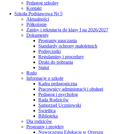
Pedagog szkolny
Kontakt
Szkoła Podstawowa Nr 5
Aktualności
Półkolonie
Zapisy i rekrutacja do klasy I na 2026/2027
Dokumenty
Programy nauczania
Standardy ochrony małoletnich
Podręczniki
Regulaminy i procedury
Druki do pobrania
Statut
Rodo
Informacje o szkole
Kadra pedagogiczna
Pracownicy administracji i obsługi
Pedagog i psycholog
Rada Rodziców
Samorząd Uczniowski
Świetlica
Biblioteka
Dla rodziców
Programy i projekty
Nowoczesna Edukacja w Orzeszu