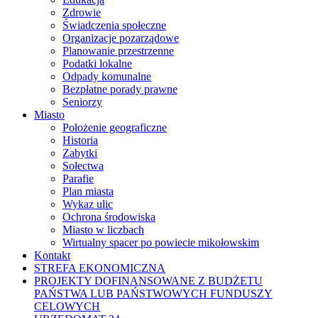
Zdrowie
Świadczenia społeczne
Organizacje pozarządowe
Planowanie przestrzenne
Podatki lokalne
Odpady komunalne
Bezpłatne porady prawne
Seniorzy
Miasto
Położenie geograficzne
Historia
Zabytki
Sołectwa
Parafie
Plan miasta
Wykaz ulic
Ochrona środowiska
Miasto w liczbach
Wirtualny spacer po powiecie mikołowskim
Kontakt
STREFA EKONOMICZNA
PROJEKTY DOFINANSOWANE Z BUDŻETU
PAŃSTWA LUB PAŃSTWOWYCH FUNDUSZY
CELOWYCH