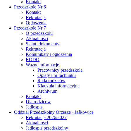
Kontakt
Przedszkole Nr 6
Kontakt
Rekrutacja
Ogłoszenia
Przedszkole Nr 7
O przedszkolu
Aktualności
Statut, dokumenty
Rekrutacja
Komunikaty i ogłoszenia
RODO
Ważne informacje
Pracownicy przedszkola
Opłaty i nr rachunku
Rada rodziców
Klauzula informacyjna
Archiwum
Kontakt
Dla rodziców
Jadłospis
Oddział Przedszkolny Orzesze - Jaśkowice
Rekrutacja 2026/2027
Aktualności
Jadłospis przedszkolny