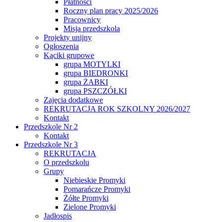
Płatności
Roczny plan pracy 2025/2026
Pracownicy
Misja przedszkola
Projekty unijny
Ogłoszenia
Kąciki grupowe
grupa MOTYLKI
grupa BIEDRONKI
grupa ŻABKI
grupa PSZCZÓŁKI
Zajęcia dodatkowe
REKRUTACJA ROK SZKOLNY 2026/2027
Kontakt
Przedszkole Nr 2
Kontakt
Przedszkole Nr 3
REKRUTACJA
O przedszkolu
Grupy
Niebieskie Promyki
Pomarańcze Promyki
Żółte Promyki
Zielone Promyki
Jadłospis