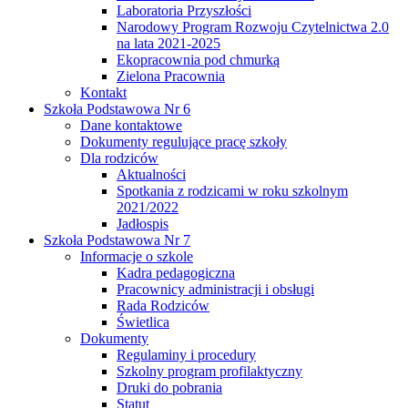
Laboratoria Przyszłości
Narodowy Program Rozwoju Czytelnictwa 2.0
na lata 2021-2025
Ekopracownia pod chmurką
Zielona Pracownia
Kontakt
Szkoła Podstawowa Nr 6
Dane kontaktowe
Dokumenty regulujące pracę szkoły
Dla rodziców
Aktualności
Spotkania z rodzicami w roku szkolnym
2021/2022
Jadłospis
Szkoła Podstawowa Nr 7
Informacje o szkole
Kadra pedagogiczna
Pracownicy administracji i obsługi
Rada Rodziców
Świetlica
Dokumenty
Regulaminy i procedury
Szkolny program profilaktyczny
Druki do pobrania
Statut