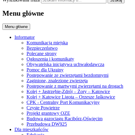
Szukaj
Menu główne
Menu główne
Informator
Komunikacja miejska
Bezpieczeństwo
Polecane strony
Ogłoszenia i komunikaty
Obywatelska inicjatywa uchwałodawcza
Pomoc dla Ukrainy
Postępowanie ze zwierzętami bezdomnymi
Zaginione, znalezione zwierzęta
Postępowanie z martwymi zwierzętami na drogach
Kolej + Jastrzębie-Zdrój – Żory – Katowice
Kolej + Katowice Ligota – Orzesze Jaśkowice
CPK - Centralny Port Komunikacyjny
Czyste Powietrze
Projekt grantowy OZE
Budowa gazociągu Racibórz-Oświęcim
Przebudowa DW925
Dla mieszkańców
Edukacja