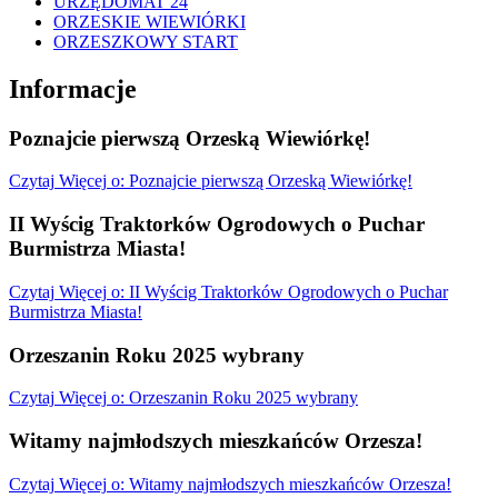
URZĘDOMAT 24
ORZESKIE WIEWIÓRKI
ORZESZKOWY START
Informacje
Poznajcie pierwszą Orzeską Wiewiórkę!
Czytaj
Więcej
o: Poznajcie pierwszą Orzeską Wiewiórkę!
II Wyścig Traktorków Ogrodowych o Puchar
Burmistrza Miasta!
Czytaj
Więcej
o: II Wyścig Traktorków Ogrodowych o Puchar
Burmistrza Miasta!
Orzeszanin Roku 2025 wybrany
Czytaj
Więcej
o: Orzeszanin Roku 2025 wybrany
Witamy najmłodszych mieszkańców Orzesza!
Czytaj
Więcej
o: Witamy najmłodszych mieszkańców Orzesza!