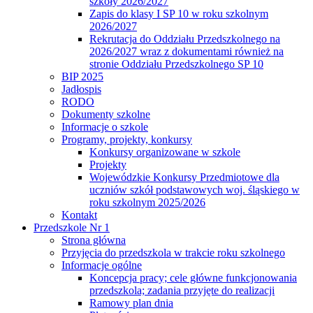
szkoły 2026/2027
Zapis do klasy I SP 10 w roku szkolnym
2026/2027
Rekrutacja do Oddziału Przedszkolnego na
2026/2027 wraz z dokumentami również na
stronie Oddziału Przedszkolnego SP 10
BIP 2025
Jadłospis
RODO
Dokumenty szkolne
Informacje o szkole
Programy, projekty, konkursy
Konkursy organizowane w szkole
Projekty
Wojewódzkie Konkursy Przedmiotowe dla
uczniów szkół podstawowych woj. śląskiego w
roku szkolnym 2025/2026
Kontakt
Przedszkole Nr 1
Strona główna
Przyjęcia do przedszkola w trakcie roku szkolnego
Informacje ogólne
Koncepcja pracy; cele główne funkcjonowania
przedszkola; zadania przyjęte do realizacji
Ramowy plan dnia