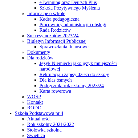
eTwinning oraz Deutsch Plus
Szkoła Pozytywnego Myślenia
Informacje o szkole
Kadra pedagogiczna
Pracownicy administracji i obsługi
Rada Rodziców
Sukcesy uczniów 2023/24
Biuletyn Informacji Publicznej
Sprawozdania finansowe
Dokumenty
Dla rodziców
Język Niemiecki jako język mniejszości
narodowej
Rekrutacja i zapisy dzieci do szkoły
Dla klas ósmych
Podręczniki rok szkolny 2023/24
Karta rowerowa
WOŚP
Kontakt
RODO
Szkoła Podstawowa nr 4
Aktualności
Rok szkolny 2021/2022
Stołówka szkolna
Świetlica