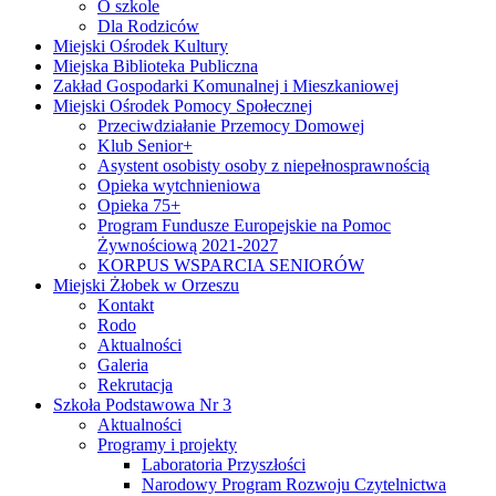
O szkole
Dla Rodziców
Miejski Ośrodek Kultury
Miejska Biblioteka Publiczna
Zakład Gospodarki Komunalnej i Mieszkaniowej
Miejski Ośrodek Pomocy Społecznej
Przeciwdziałanie Przemocy Domowej
Klub Senior+
Asystent osobisty osoby z niepełnosprawnością
Opieka wytchnieniowa
Opieka 75+
Program Fundusze Europejskie na Pomoc
Żywnościową 2021-2027
KORPUS WSPARCIA SENIORÓW
Miejski Żłobek w Orzeszu
Kontakt
Rodo
Aktualności
Galeria
Rekrutacja
Szkoła Podstawowa Nr 3
Aktualności
Programy i projekty
Laboratoria Przyszłości
Narodowy Program Rozwoju Czytelnictwa