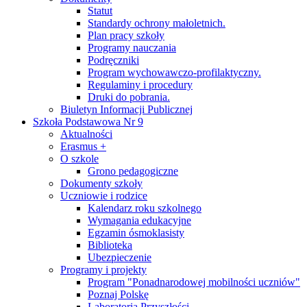
Statut
Standardy ochrony małoletnich.
Plan pracy szkoły
Programy nauczania
Podręczniki
Program wychowawczo-profilaktyczny.
Regulaminy i procedury
Druki do pobrania.
Biuletyn Informacji Publicznej
Szkoła Podstawowa Nr 9
Aktualności
Erasmus +
O szkole
Grono pedagogiczne
Dokumenty szkoły
Uczniowie i rodzice
Kalendarz roku szkolnego
Wymagania edukacyjne
Egzamin ósmoklasisty
Biblioteka
Ubezpieczenie
Programy i projekty
Program "Ponadnarodowej mobilności uczniów"
Poznaj Polskę
Laboratoria Przyszłości