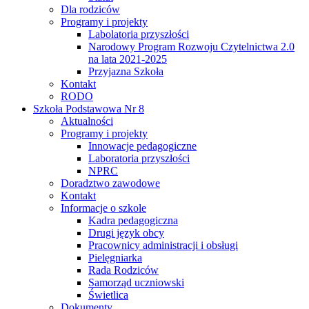
Dla rodziców
Programy i projekty
Labolatoria przyszłości
Narodowy Program Rozwoju Czytelnictwa 2.0
na lata 2021-2025
Przyjazna Szkoła
Kontakt
RODO
Szkoła Podstawowa Nr 8
Aktualności
Programy i projekty
Innowacje pedagogiczne
Laboratoria przyszłości
NPRC
Doradztwo zawodowe
Kontakt
Informacje o szkole
Kadra pedagogiczna
Drugi język obcy
Pracownicy administracji i obsługi
Pielęgniarka
Rada Rodziców
Samorząd uczniowski
Świetlica
Dokumenty