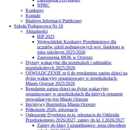
NPRC
Konkursy
Kontakt
Biuletyn Informacji Publicznej
Szkoła Podstawowa Nr 10
Aktualności
BIP 2025
Wojewódzkie Konkursy Przedmiotowe dla
uczniów szkół podstawowych woj. śląskiego w
roku szkolnym 2025/2026
Zaproszenia MOK w Orzeszu
Dyżury wakacyjne dla przedszkoli i oddziałów
przedszkolnych 2025/2026
OŚWIADCZENIE nr 6 do regulaminu zapisu dzieci na
dyżur wakacyjny organizowany w przedszkolach-
Miasto Orzesze 2025/2026
Regulamin zapisu dzieci na dyżur wakacyjny
organizowany w przedszkolach dla których organem
prowadzącym jest Miasto Orzesze
Inicjatywy Burmistrza Miasta Orzesze
Półkolonie 2026- informacje
Ogłoszenie Dyrektora m.in. rekrutacja do Oddziału
Przedszkolnego 2026/2027, zapisy do kl. I 2026/2027
Zapisy do klasy I uzupełniające- poza obwodem