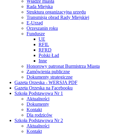
Władze miasta
Rada Miejska
Struktura organizacyjna urzędu
Transmisja obrad Rady Miejskiej
E-Urząd
Orzeszanin roku
Fundusze
UE
RFIL
RFRD
Polski Ład
Inne
Honorowy patronat Burmistrza Miasta
Zamówienia publiczne
Dokumenty strategiczne
Gazeta Orzeska - WERSJA PDF
Gazeta Orzeska na Facebooku
Szkoła Podstawowa Nr 1
Aktualności
Dokumenty
Kontakt
Dla rodziców
Szkoła Podstawowa Nr 2
Aktualności
Kontakt