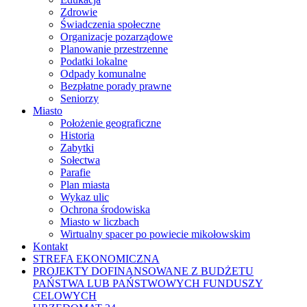
Zdrowie
Świadczenia społeczne
Organizacje pozarządowe
Planowanie przestrzenne
Podatki lokalne
Odpady komunalne
Bezpłatne porady prawne
Seniorzy
Miasto
Położenie geograficzne
Historia
Zabytki
Sołectwa
Parafie
Plan miasta
Wykaz ulic
Ochrona środowiska
Miasto w liczbach
Wirtualny spacer po powiecie mikołowskim
Kontakt
STREFA EKONOMICZNA
PROJEKTY DOFINANSOWANE Z BUDŻETU
PAŃSTWA LUB PAŃSTWOWYCH FUNDUSZY
CELOWYCH