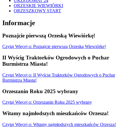
URZĘDOMAT 24
ORZESKIE WIEWIÓRKI
ORZESZKOWY START
Informacje
Poznajcie pierwszą Orzeską Wiewiórkę!
Czytaj
Więcej
o: Poznajcie pierwszą Orzeską Wiewiórkę!
II Wyścig Traktorków Ogrodowych o Puchar
Burmistrza Miasta!
Czytaj
Więcej
o: II Wyścig Traktorków Ogrodowych o Puchar
Burmistrza Miasta!
Orzeszanin Roku 2025 wybrany
Czytaj
Więcej
o: Orzeszanin Roku 2025 wybrany
Witamy najmłodszych mieszkańców Orzesza!
Czytaj
Więcej
o: Witamy najmłodszych mieszkańców Orzesza!