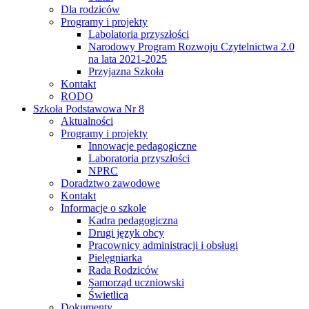
Dla rodziców
Programy i projekty
Labolatoria przyszłości
Narodowy Program Rozwoju Czytelnictwa 2.0
na lata 2021-2025
Przyjazna Szkoła
Kontakt
RODO
Szkoła Podstawowa Nr 8
Aktualności
Programy i projekty
Innowacje pedagogiczne
Laboratoria przyszłości
NPRC
Doradztwo zawodowe
Kontakt
Informacje o szkole
Kadra pedagogiczna
Drugi język obcy
Pracownicy administracji i obsługi
Pielęgniarka
Rada Rodziców
Samorząd uczniowski
Świetlica
Dokumenty