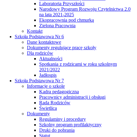
Laboratoria Przyszłości
Narodowy Program Rozwoju Czytelnictwa 2.0
na lata 2021-2025
Ekopracownia pod chmurką
Zielona Pracownia
Kontakt
Szkoła Podstawowa Nr 6
Dane kontaktowe
Dokumenty regulujące pracę szkoły
Dla rodziców
Aktualności
Spotkania z rodzicami w roku szkolnym
2021/2022
Jadłospis
Szkoła Podstawowa Nr 7
Informacje o szkole
Kadra pedagogiczna
Pracownicy administracji i obsługi
Rada Rodziców
Świetlica
Dokumenty
Regulaminy i procedury
Szkolny program profilaktyczny
Druki do pobrania
Statut