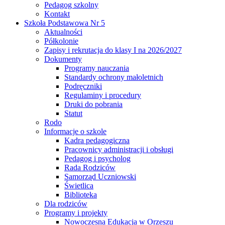
Pedagog szkolny
Kontakt
Szkoła Podstawowa Nr 5
Aktualności
Półkolonie
Zapisy i rekrutacja do klasy I na 2026/2027
Dokumenty
Programy nauczania
Standardy ochrony małoletnich
Podręczniki
Regulaminy i procedury
Druki do pobrania
Statut
Rodo
Informacje o szkole
Kadra pedagogiczna
Pracownicy administracji i obsługi
Pedagog i psycholog
Rada Rodziców
Samorząd Uczniowski
Świetlica
Biblioteka
Dla rodziców
Programy i projekty
Nowoczesna Edukacja w Orzeszu