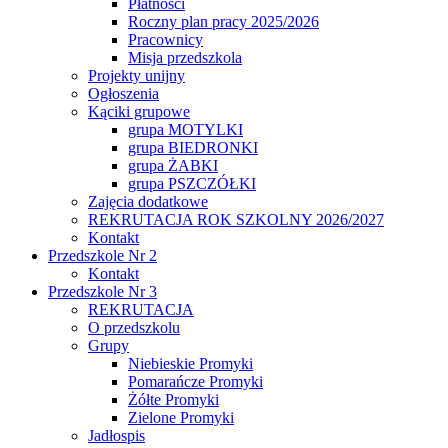
Płatności
Roczny plan pracy 2025/2026
Pracownicy
Misja przedszkola
Projekty unijny
Ogłoszenia
Kąciki grupowe
grupa MOTYLKI
grupa BIEDRONKI
grupa ŻABKI
grupa PSZCZÓŁKI
Zajęcia dodatkowe
REKRUTACJA ROK SZKOLNY 2026/2027
Kontakt
Przedszkole Nr 2
Kontakt
Przedszkole Nr 3
REKRUTACJA
O przedszkolu
Grupy
Niebieskie Promyki
Pomarańcze Promyki
Żółte Promyki
Zielone Promyki
Jadłospis