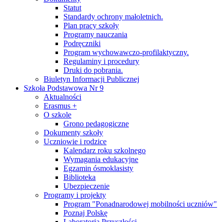
Statut
Standardy ochrony małoletnich.
Plan pracy szkoły
Programy nauczania
Podręczniki
Program wychowawczo-profilaktyczny.
Regulaminy i procedury
Druki do pobrania.
Biuletyn Informacji Publicznej
Szkoła Podstawowa Nr 9
Aktualności
Erasmus +
O szkole
Grono pedagogiczne
Dokumenty szkoły
Uczniowie i rodzice
Kalendarz roku szkolnego
Wymagania edukacyjne
Egzamin ósmoklasisty
Biblioteka
Ubezpieczenie
Programy i projekty
Program "Ponadnarodowej mobilności uczniów"
Poznaj Polskę
Laboratoria Przyszłości