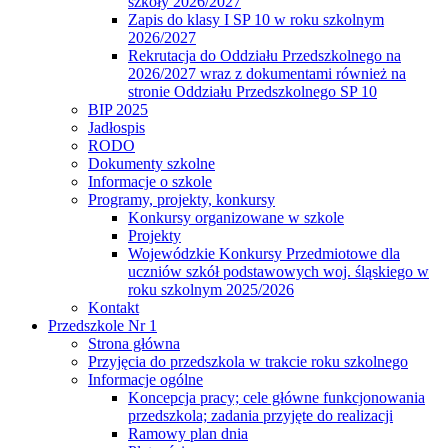
szkoły 2026/2027
Zapis do klasy I SP 10 w roku szkolnym
2026/2027
Rekrutacja do Oddziału Przedszkolnego na
2026/2027 wraz z dokumentami również na
stronie Oddziału Przedszkolnego SP 10
BIP 2025
Jadłospis
RODO
Dokumenty szkolne
Informacje o szkole
Programy, projekty, konkursy
Konkursy organizowane w szkole
Projekty
Wojewódzkie Konkursy Przedmiotowe dla
uczniów szkół podstawowych woj. śląskiego w
roku szkolnym 2025/2026
Kontakt
Przedszkole Nr 1
Strona główna
Przyjęcia do przedszkola w trakcie roku szkolnego
Informacje ogólne
Koncepcja pracy; cele główne funkcjonowania
przedszkola; zadania przyjęte do realizacji
Ramowy plan dnia