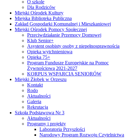
O szkole
Dla Rodziców
Miejski Ośrodek Kultury
Miejska Biblioteka Publiczna
Zakład Gospodarki Komunalnej i Mieszkaniowej
Miejski Ośrodek Pomocy Społecznej
Przeciwdziałanie Przemocy Domowej
Klub Senior+
Asystent osobisty osoby z niepełnosprawnością
Opieka wytchnieniowa
Opieka 75+
Program Fundusze Europejskie na Pomoc
Żywnościową 2021-2027
KORPUS WSPARCIA SENIORÓW
Miejski Żłobek w Orzeszu
Kontakt
Rodo
Aktualności
Galeria
Rekrutacja
Szkoła Podstawowa Nr 3
Aktualności
Programy i projekty
Laboratoria Przyszłości
Narodowy Program Rozwoju Czytelnictwa