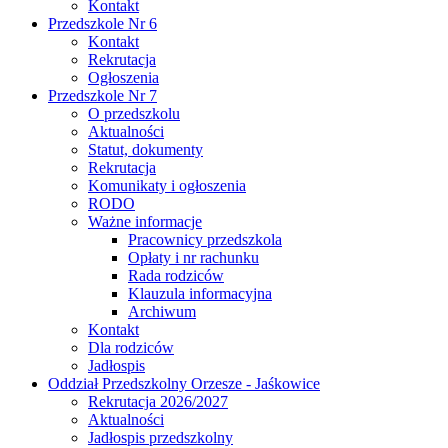
Kontakt
Przedszkole Nr 6
Kontakt
Rekrutacja
Ogłoszenia
Przedszkole Nr 7
O przedszkolu
Aktualności
Statut, dokumenty
Rekrutacja
Komunikaty i ogłoszenia
RODO
Ważne informacje
Pracownicy przedszkola
Opłaty i nr rachunku
Rada rodziców
Klauzula informacyjna
Archiwum
Kontakt
Dla rodziców
Jadłospis
Oddział Przedszkolny Orzesze - Jaśkowice
Rekrutacja 2026/2027
Aktualności
Jadłospis przedszkolny