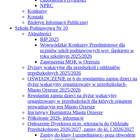
NPRC
Konkursy
Kontakt
Biuletyn Informacji Publicznej
Szkoła Podstawowa Nr 10
Aktualności
BIP 2025
Wojewódzkie Konkursy Przedmiotowe dla
uczniów szkół podstawowych woj. śląskiego w
roku szkolnym 2025/2026
Zaproszenia MOK w Orzeszu
Dyżury wakacyjne dla przedszkoli i oddziałów
przedszkolnych 2025/2026
OŚWIADCZENIE nr 6 do regulaminu zapisu dzieci na
dyżur wakacyjny organizowany w przedszkolach-
Miasto Orzesze 2025/2026
Regulamin zapisu dzieci na dyżur wakacyjny
organizowany w przedszkolach dla których organem
prowadzącym jest Miasto Orzesze
Inicjatywy Burmistrza Miasta Orzesze
Półkolonie 2026- informacje
Ogłoszenie Dyrektora m.in. rekrutacja do Oddziału
Przedszkolnego 2026/2027, zapisy do kl. I 2026/2027
Zapisy do klasy I uzupełniające- poza obwodem