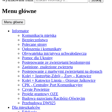
Szukaj
Menu główne
Menu główne
Informator
Komunikacja miejska
Bezpieczeństwo
Polecane strony
Ogłoszenia i komunikaty
Obywatelska inicjatywa uchwałodawcza
Pomoc dla Ukrainy
Postępowanie ze zwierzętami bezdomnymi
Zaginione, znalezione zwierzęta
Postępowanie z martwymi zwierzętami na drogach
Kolej + Jastrzębie-Zdrój – Żory – Katowice
Kolej + Katowice Ligota – Orzesze Jaśkowice
CPK - Centralny Port Komunikacyjny
Czyste Powietrze
Projekt grantowy OZE
Budowa gazociągu Racibórz-Oświęcim
Przebudowa DW925
Dla mieszkańców
Edukacja