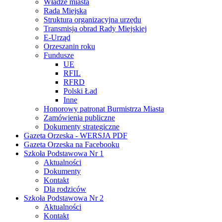
Władze miasta
Rada Miejska
Struktura organizacyjna urzędu
Transmisja obrad Rady Miejskiej
E-Urząd
Orzeszanin roku
Fundusze
UE
RFIL
RFRD
Polski Ład
Inne
Honorowy patronat Burmistrza Miasta
Zamówienia publiczne
Dokumenty strategiczne
Gazeta Orzeska - WERSJA PDF
Gazeta Orzeska na Facebooku
Szkoła Podstawowa Nr 1
Aktualności
Dokumenty
Kontakt
Dla rodziców
Szkoła Podstawowa Nr 2
Aktualności
Kontakt