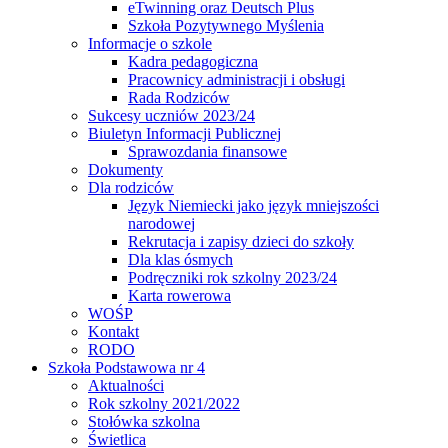
eTwinning oraz Deutsch Plus
Szkoła Pozytywnego Myślenia
Informacje o szkole
Kadra pedagogiczna
Pracownicy administracji i obsługi
Rada Rodziców
Sukcesy uczniów 2023/24
Biuletyn Informacji Publicznej
Sprawozdania finansowe
Dokumenty
Dla rodziców
Język Niemiecki jako język mniejszości
narodowej
Rekrutacja i zapisy dzieci do szkoły
Dla klas ósmych
Podręczniki rok szkolny 2023/24
Karta rowerowa
WOŚP
Kontakt
RODO
Szkoła Podstawowa nr 4
Aktualności
Rok szkolny 2021/2022
Stołówka szkolna
Świetlica