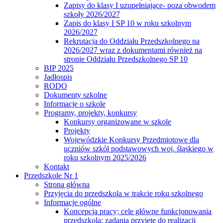
Zapisy do klasy I uzupełniające- poza obwodem
szkoły 2026/2027
Zapis do klasy I SP 10 w roku szkolnym
2026/2027
Rekrutacja do Oddziału Przedszkolnego na
2026/2027 wraz z dokumentami również na
stronie Oddziału Przedszkolnego SP 10
BIP 2025
Jadłospis
RODO
Dokumenty szkolne
Informacje o szkole
Programy, projekty, konkursy
Konkursy organizowane w szkole
Projekty
Wojewódzkie Konkursy Przedmiotowe dla
uczniów szkół podstawowych woj. śląskiego w
roku szkolnym 2025/2026
Kontakt
Przedszkole Nr 1
Strona główna
Przyjęcia do przedszkola w trakcie roku szkolnego
Informacje ogólne
Koncepcja pracy; cele główne funkcjonowania
przedszkola; zadania przyjęte do realizacji