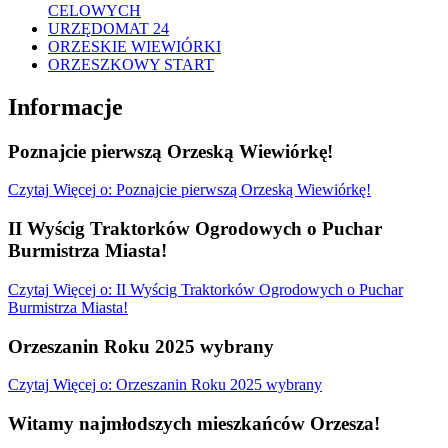
CELOWYCH
URZĘDOMAT 24
ORZESKIE WIEWIÓRKI
ORZESZKOWY START
Informacje
Poznajcie pierwszą Orzeską Wiewiórkę!
Czytaj
Więcej
o: Poznajcie pierwszą Orzeską Wiewiórkę!
II Wyścig Traktorków Ogrodowych o Puchar
Burmistrza Miasta!
Czytaj
Więcej
o: II Wyścig Traktorków Ogrodowych o Puchar
Burmistrza Miasta!
Orzeszanin Roku 2025 wybrany
Czytaj
Więcej
o: Orzeszanin Roku 2025 wybrany
Witamy najmłodszych mieszkańców Orzesza!