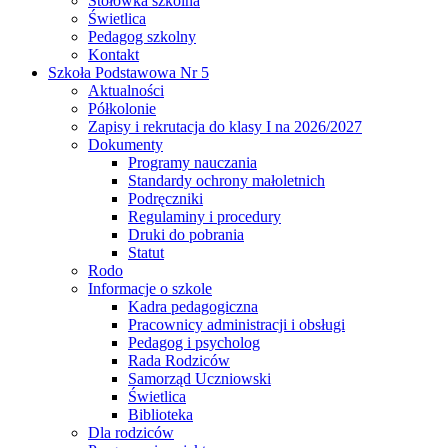
Stołówka szkolna
Świetlica
Pedagog szkolny
Kontakt
Szkoła Podstawowa Nr 5
Aktualności
Półkolonie
Zapisy i rekrutacja do klasy I na 2026/2027
Dokumenty
Programy nauczania
Standardy ochrony małoletnich
Podręczniki
Regulaminy i procedury
Druki do pobrania
Statut
Rodo
Informacje o szkole
Kadra pedagogiczna
Pracownicy administracji i obsługi
Pedagog i psycholog
Rada Rodziców
Samorząd Uczniowski
Świetlica
Biblioteka
Dla rodziców