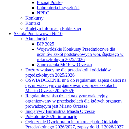
Poznaj Polskę
Laboratoria Przyszłości
NPRC
Konkursy
Kontakt
Biuletyn Informacji Publicznej
Szkoła Podstawowa Nr 10
Aktualności
BIP 2025
Wojewódzkie Konkursy Przedmiotowe dla
uczniów szkół podstawowych woj. śląskiego w
roku szkolnym 2025/2026
Zaproszenia MOK w Orzeszu
Dyżury wakacyjne dla przedszkoli i oddziałów
przedszkolnych 2025/2026
OŚWIADCZENIE nr 6 do regulaminu zapisu dzieci na
dyżur wakacyjny organizowany w przedszkolach-
Miasto Orzesze 2025/2026
Regulamin zapisu dzieci na dyżur wakacyjny
organizowany w przedszkolach dla których organem
prowadzącym jest Miasto Orzesze
Inicjatywy Burmistrza Miasta Orzesze
Półkolonie 2026- informacje
Ogłoszenie Dyrektora m.in. rekrutacja do Oddziału
Przedszkolnego 2026/2027, zapisy do kl. I 2026/2027