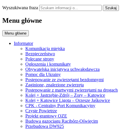
Wyszukiwana fraza
Szukaj
Menu główne
Menu główne
Informator
Komunikacja miejska
Bezpieczeństwo
Polecane strony
Ogłoszenia i komunikaty
Obywatelska inicjatywa uchwałodawcza
Pomoc dla Ukrainy
Postępowanie ze zwierzętami bezdomnymi
Zaginione, znalezione zwierzęta
Postępowanie z martwymi zwierzętami na drogach
Kolej + Jastrzębie-Zdrój – Żory – Katowice
Kolej + Katowice Ligota – Orzesze Jaśkowice
CPK - Centralny Port Komunikacyjny
Czyste Powietrze
Projekt grantowy OZE
Budowa gazociągu Racibórz-Oświęcim
Przebudowa DW925