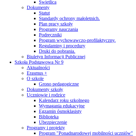
Świetlica
Dokumenty
Statut
Standardy ochrony małoletnich.
Plan pracy szkoły
Programy nauczania
Podręczniki
Program wychowawczo-profilaktyczny.
Regulaminy i procedury
Druki do pobrania.
Biuletyn Informacji Publicznej
Szkoła Podstawowa Nr 9
Aktualności
Erasmus +
O szkole
Grono pedagogiczne
Dokumenty szkoły
Uczniowie i rodzice
Kalendarz roku szkolnego
Wymagania edukacyjne
Egzamin ósmoklasisty
Biblioteka
Ubezpieczenie
Programy i projekty
Program "Ponadnarodowej mobilności uczniów"