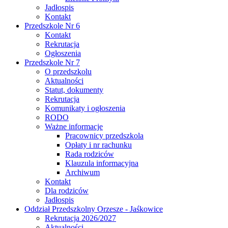
Jadłospis
Kontakt
Przedszkole Nr 6
Kontakt
Rekrutacja
Ogłoszenia
Przedszkole Nr 7
O przedszkolu
Aktualności
Statut, dokumenty
Rekrutacja
Komunikaty i ogłoszenia
RODO
Ważne informacje
Pracownicy przedszkola
Opłaty i nr rachunku
Rada rodziców
Klauzula informacyjna
Archiwum
Kontakt
Dla rodziców
Jadłospis
Oddział Przedszkolny Orzesze - Jaśkowice
Rekrutacja 2026/2027
Aktualności