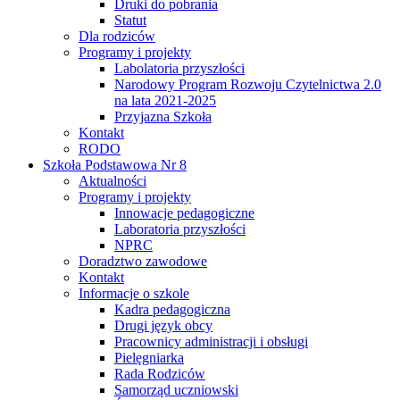
Druki do pobrania
Statut
Dla rodziców
Programy i projekty
Labolatoria przyszłości
Narodowy Program Rozwoju Czytelnictwa 2.0
na lata 2021-2025
Przyjazna Szkoła
Kontakt
RODO
Szkoła Podstawowa Nr 8
Aktualności
Programy i projekty
Innowacje pedagogiczne
Laboratoria przyszłości
NPRC
Doradztwo zawodowe
Kontakt
Informacje o szkole
Kadra pedagogiczna
Drugi język obcy
Pracownicy administracji i obsługi
Pielęgniarka
Rada Rodziców
Samorząd uczniowski