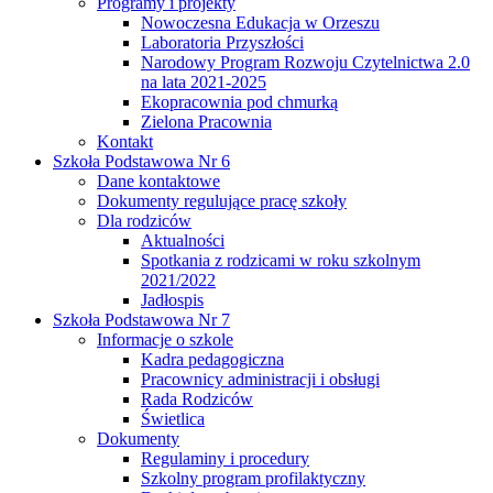
Programy i projekty
Nowoczesna Edukacja w Orzeszu
Laboratoria Przyszłości
Narodowy Program Rozwoju Czytelnictwa 2.0
na lata 2021-2025
Ekopracownia pod chmurką
Zielona Pracownia
Kontakt
Szkoła Podstawowa Nr 6
Dane kontaktowe
Dokumenty regulujące pracę szkoły
Dla rodziców
Aktualności
Spotkania z rodzicami w roku szkolnym
2021/2022
Jadłospis
Szkoła Podstawowa Nr 7
Informacje o szkole
Kadra pedagogiczna
Pracownicy administracji i obsługi
Rada Rodziców
Świetlica
Dokumenty
Regulaminy i procedury
Szkolny program profilaktyczny