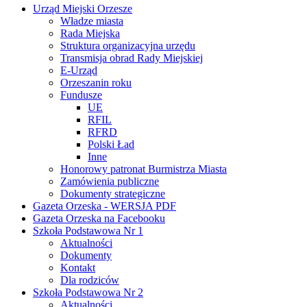
Urząd Miejski Orzesze
Władze miasta
Rada Miejska
Struktura organizacyjna urzędu
Transmisja obrad Rady Miejskiej
E-Urząd
Orzeszanin roku
Fundusze
UE
RFIL
RFRD
Polski Ład
Inne
Honorowy patronat Burmistrza Miasta
Zamówienia publiczne
Dokumenty strategiczne
Gazeta Orzeska - WERSJA PDF
Gazeta Orzeska na Facebooku
Szkoła Podstawowa Nr 1
Aktualności
Dokumenty
Kontakt
Dla rodziców
Szkoła Podstawowa Nr 2
Aktualności