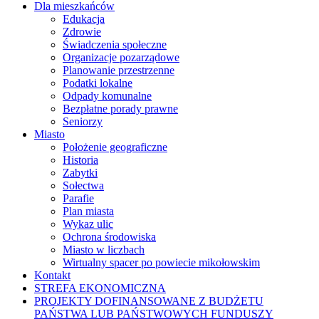
Dla mieszkańców
Edukacja
Zdrowie
Świadczenia społeczne
Organizacje pozarządowe
Planowanie przestrzenne
Podatki lokalne
Odpady komunalne
Bezpłatne porady prawne
Seniorzy
Miasto
Położenie geograficzne
Historia
Zabytki
Sołectwa
Parafie
Plan miasta
Wykaz ulic
Ochrona środowiska
Miasto w liczbach
Wirtualny spacer po powiecie mikołowskim
Kontakt
STREFA EKONOMICZNA
PROJEKTY DOFINANSOWANE Z BUDŻETU
PAŃSTWA LUB PAŃSTWOWYCH FUNDUSZY