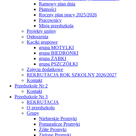
Ramowy plan dnia
Płatności
Roczny plan pracy 2025/2026
Pracownicy
Misja przedszkola
Projekty unijny
Ogłoszenia
Kąciki grupowe
grupa MOTYLKI
grupa BIEDRONKI
grupa ŻABKI
grupa PSZCZÓŁKI
Zajęcia dodatkowe
REKRUTACJA ROK SZKOLNY 2026/2027
Kontakt
Przedszkole Nr 2
Kontakt
Przedszkole Nr 3
REKRUTACJA
O przedszkolu
Grupy
Niebieskie Promyki
Pomarańcze Promyki
Żółte Promyki
Zielone Promyki