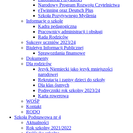
Narodowy Program Rozwoju Czytelnictwa
eTwinning oraz Deutsch Plus
Szkoła Pozytywnego Myślenia
Informacje o szkole
Kadra pedagogiczna
Pracownicy administracji i obsługi
Rada Rodziców
Sukcesy uczniów 2023/24
Biuletyn Informacji Publicznej
Sprawozdania finansowe
Dokumenty
Dla rodziców
Język Niemiecki jako język mniejszości
narodowej
Rekrutacja i zapisy dzieci do szkoły
Dla klas ósmych
Podręczniki rok szkolny 2023/24
Karta rowerowa
WOŚP
Kontakt
RODO
Szkoła Podstawowa nr 4
Aktualności
Rok szkolny 2021/2022