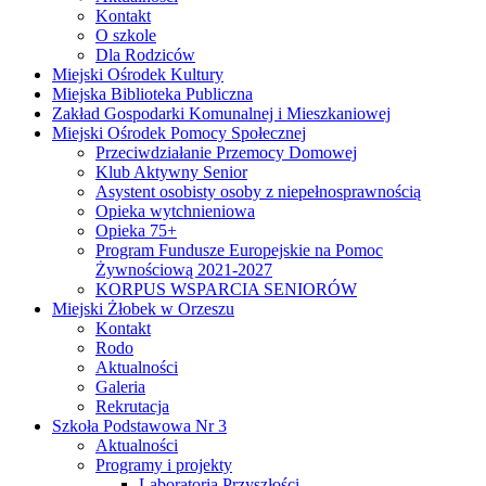
Kontakt
O szkole
Dla Rodziców
Miejski Ośrodek Kultury
Miejska Biblioteka Publiczna
Zakład Gospodarki Komunalnej i Mieszkaniowej
Miejski Ośrodek Pomocy Społecznej
Przeciwdziałanie Przemocy Domowej
Klub Aktywny Senior
Asystent osobisty osoby z niepełnosprawnością
Opieka wytchnieniowa
Opieka 75+
Program Fundusze Europejskie na Pomoc
Żywnościową 2021-2027
KORPUS WSPARCIA SENIORÓW
Miejski Żłobek w Orzeszu
Kontakt
Rodo
Aktualności
Galeria
Rekrutacja
Szkoła Podstawowa Nr 3
Aktualności
Programy i projekty
Laboratoria Przyszłości