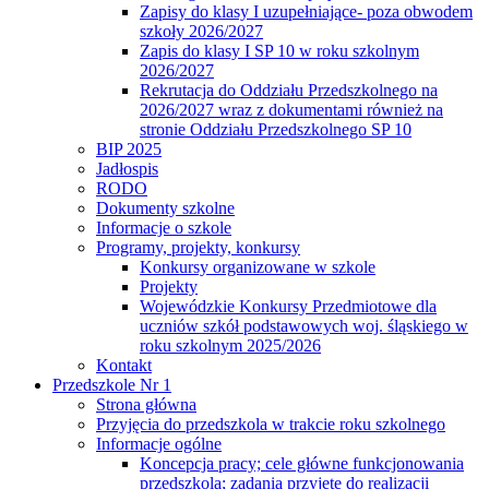
Zapisy do klasy I uzupełniające- poza obwodem
szkoły 2026/2027
Zapis do klasy I SP 10 w roku szkolnym
2026/2027
Rekrutacja do Oddziału Przedszkolnego na
2026/2027 wraz z dokumentami również na
stronie Oddziału Przedszkolnego SP 10
BIP 2025
Jadłospis
RODO
Dokumenty szkolne
Informacje o szkole
Programy, projekty, konkursy
Konkursy organizowane w szkole
Projekty
Wojewódzkie Konkursy Przedmiotowe dla
uczniów szkół podstawowych woj. śląskiego w
roku szkolnym 2025/2026
Kontakt
Przedszkole Nr 1
Strona główna
Przyjęcia do przedszkola w trakcie roku szkolnego
Informacje ogólne
Koncepcja pracy; cele główne funkcjonowania
przedszkola; zadania przyjęte do realizacji