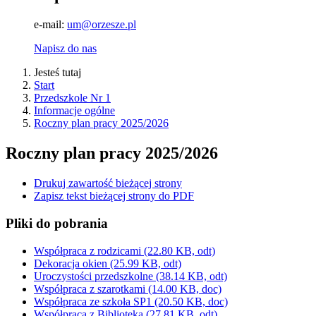
e-mail:
um@orzesze.pl
Napisz do nas
Jesteś tutaj
Start
Przedszkole Nr 1
Informacje ogólne
Roczny plan pracy 2025/2026
Roczny plan pracy 2025/2026
Drukuj zawartość bieżącej strony
Zapisz tekst bieżącej strony do PDF
Pliki do pobrania
Współpraca z rodzicami
(22.80 KB, odt)
Dekoracja okien
(25.99 KB, odt)
Uroczystości przedszkolne
(38.14 KB, odt)
Współpraca z szarotkami
(14.00 KB, doc)
Współpraca ze szkoła SP1
(20.50 KB, doc)
Współpraca z Biblioteką
(27.81 KB, odt)