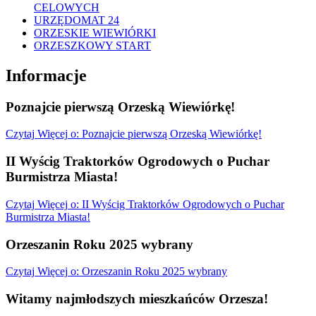
CELOWYCH
URZĘDOMAT 24
ORZESKIE WIEWIÓRKI
ORZESZKOWY START
Informacje
Poznajcie pierwszą Orzeską Wiewiórkę!
Czytaj
Więcej
o: Poznajcie pierwszą Orzeską Wiewiórkę!
II Wyścig Traktorków Ogrodowych o Puchar
Burmistrza Miasta!
Czytaj
Więcej
o: II Wyścig Traktorków Ogrodowych o Puchar
Burmistrza Miasta!
Orzeszanin Roku 2025 wybrany
Czytaj
Więcej
o: Orzeszanin Roku 2025 wybrany
Witamy najmłodszych mieszkańców Orzesza!