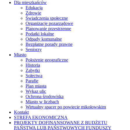
Dla mieszkańców
Edukacja
Zdrowie
Świadczenia społeczne
Organizacje pozarządowe
Planowanie przestrzenne
Podatki lokalne
Odpady komunalne
Bezpłatne porady prawne
Seniorzy
Miasto
Położenie geograficzne
Historia
Zabytki
Sołectwa
Parafie
Plan miasta
Wykaz ulic
Ochrona środowiska
Miasto w liczbach
Wirtualny spacer po powiecie mikołowskim
Kontakt
STREFA EKONOMICZNA
PROJEKTY DOFINANSOWANE Z BUDŻETU
PAŃSTWA LUB PAŃSTWOWYCH FUNDUSZY