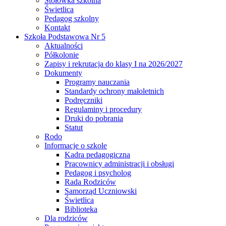
Stołówka szkolna
Świetlica
Pedagog szkolny
Kontakt
Szkoła Podstawowa Nr 5
Aktualności
Półkolonie
Zapisy i rekrutacja do klasy I na 2026/2027
Dokumenty
Programy nauczania
Standardy ochrony małoletnich
Podręczniki
Regulaminy i procedury
Druki do pobrania
Statut
Rodo
Informacje o szkole
Kadra pedagogiczna
Pracownicy administracji i obsługi
Pedagog i psycholog
Rada Rodziców
Samorząd Uczniowski
Świetlica
Biblioteka
Dla rodziców