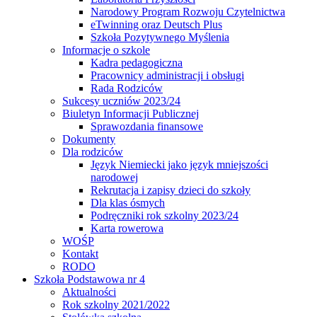
Narodowy Program Rozwoju Czytelnictwa
eTwinning oraz Deutsch Plus
Szkoła Pozytywnego Myślenia
Informacje o szkole
Kadra pedagogiczna
Pracownicy administracji i obsługi
Rada Rodziców
Sukcesy uczniów 2023/24
Biuletyn Informacji Publicznej
Sprawozdania finansowe
Dokumenty
Dla rodziców
Język Niemiecki jako język mniejszości
narodowej
Rekrutacja i zapisy dzieci do szkoły
Dla klas ósmych
Podręczniki rok szkolny 2023/24
Karta rowerowa
WOŚP
Kontakt
RODO
Szkoła Podstawowa nr 4
Aktualności
Rok szkolny 2021/2022