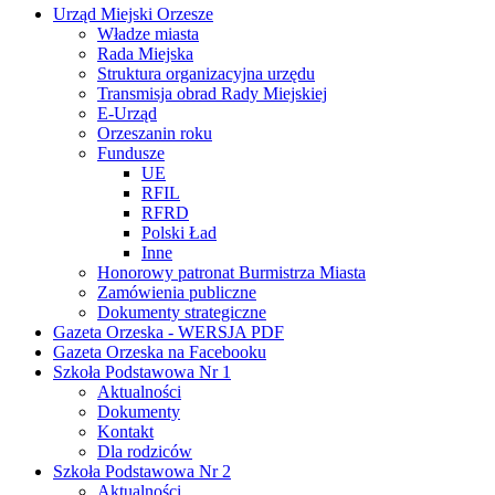
Urząd Miejski Orzesze
Władze miasta
Rada Miejska
Struktura organizacyjna urzędu
Transmisja obrad Rady Miejskiej
E-Urząd
Orzeszanin roku
Fundusze
UE
RFIL
RFRD
Polski Ład
Inne
Honorowy patronat Burmistrza Miasta
Zamówienia publiczne
Dokumenty strategiczne
Gazeta Orzeska - WERSJA PDF
Gazeta Orzeska na Facebooku
Szkoła Podstawowa Nr 1
Aktualności
Dokumenty
Kontakt
Dla rodziców
Szkoła Podstawowa Nr 2
Aktualności