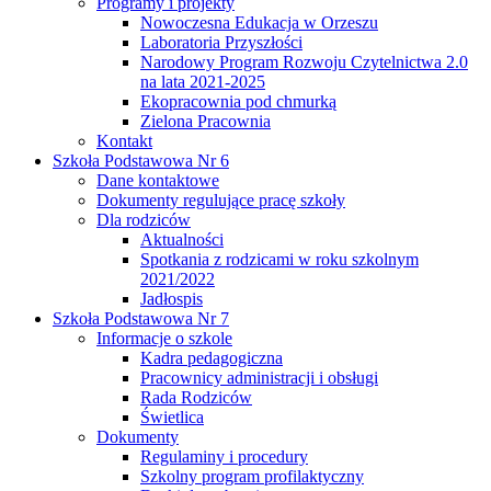
Programy i projekty
Nowoczesna Edukacja w Orzeszu
Laboratoria Przyszłości
Narodowy Program Rozwoju Czytelnictwa 2.0
na lata 2021-2025
Ekopracownia pod chmurką
Zielona Pracownia
Kontakt
Szkoła Podstawowa Nr 6
Dane kontaktowe
Dokumenty regulujące pracę szkoły
Dla rodziców
Aktualności
Spotkania z rodzicami w roku szkolnym
2021/2022
Jadłospis
Szkoła Podstawowa Nr 7
Informacje o szkole
Kadra pedagogiczna
Pracownicy administracji i obsługi
Rada Rodziców
Świetlica
Dokumenty
Regulaminy i procedury
Szkolny program profilaktyczny