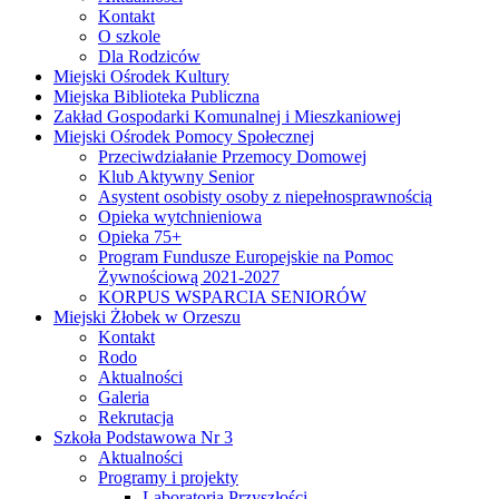
Kontakt
O szkole
Dla Rodziców
Miejski Ośrodek Kultury
Miejska Biblioteka Publiczna
Zakład Gospodarki Komunalnej i Mieszkaniowej
Miejski Ośrodek Pomocy Społecznej
Przeciwdziałanie Przemocy Domowej
Klub Aktywny Senior
Asystent osobisty osoby z niepełnosprawnością
Opieka wytchnieniowa
Opieka 75+
Program Fundusze Europejskie na Pomoc
Żywnościową 2021-2027
KORPUS WSPARCIA SENIORÓW
Miejski Żłobek w Orzeszu
Kontakt
Rodo
Aktualności
Galeria
Rekrutacja
Szkoła Podstawowa Nr 3
Aktualności
Programy i projekty
Laboratoria Przyszłości