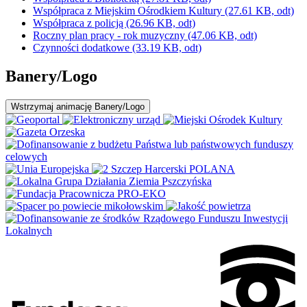
Współpraca z Miejskim Ośrodkiem Kultury
(27.61 KB, odt)
Współpraca z policją
(26.96 KB, odt)
Roczny plan pracy - rok muzyczny
(47.06 KB, odt)
Czynności dodatkowe
(33.19 KB, odt)
Banery/Logo
Wstrzymaj
animację Banery/Logo