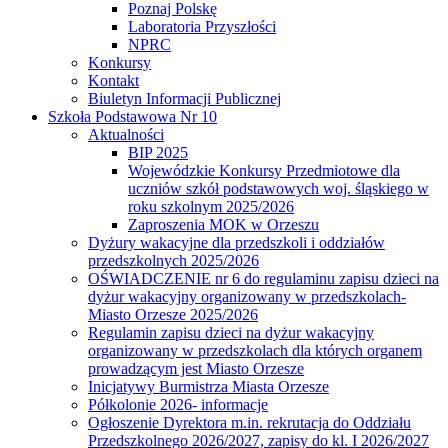
Poznaj Polskę
Laboratoria Przyszłości
NPRC
Konkursy
Kontakt
Biuletyn Informacji Publicznej
Szkoła Podstawowa Nr 10
Aktualności
BIP 2025
Wojewódzkie Konkursy Przedmiotowe dla
uczniów szkół podstawowych woj. śląskiego w
roku szkolnym 2025/2026
Zaproszenia MOK w Orzeszu
Dyżury wakacyjne dla przedszkoli i oddziałów
przedszkolnych 2025/2026
OŚWIADCZENIE nr 6 do regulaminu zapisu dzieci na
dyżur wakacyjny organizowany w przedszkolach-
Miasto Orzesze 2025/2026
Regulamin zapisu dzieci na dyżur wakacyjny
organizowany w przedszkolach dla których organem
prowadzącym jest Miasto Orzesze
Inicjatywy Burmistrza Miasta Orzesze
Półkolonie 2026- informacje
Ogłoszenie Dyrektora m.in. rekrutacja do Oddziału
Przedszkolnego 2026/2027, zapisy do kl. I 2026/2027