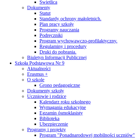
Świetlica
Dokumenty
Statut
Standardy ochrony małoletnich.
Plan pracy szkoły
Programy nauczania
Podręczniki
Program wychowawczo-profilaktyczny.
Regulaminy i procedury
Druki do pobrania.
Biuletyn Informacji Publicznej
Szkoła Podstawowa Nr 9
Aktualności
Erasmus +
O szkole
Grono pedagogiczne
Dokumenty szkoły
Uczniowie i rodzice
Kalendarz roku szkolnego
Wymagania edukacyjne
Egzamin ósmoklasisty
Biblioteka
Ubezpieczenie
Programy i projekty
Program "Ponadnarodowej mobilności uczniów"