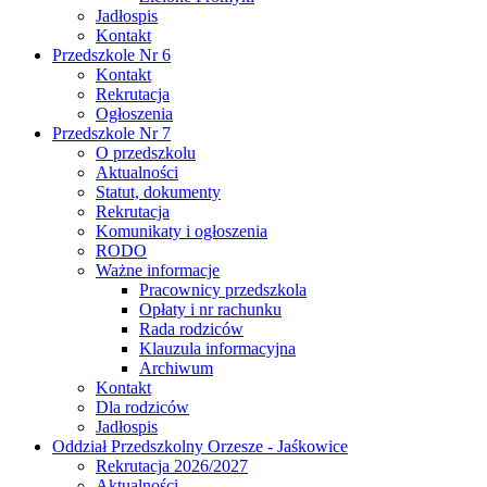
Jadłospis
Kontakt
Przedszkole Nr 6
Kontakt
Rekrutacja
Ogłoszenia
Przedszkole Nr 7
O przedszkolu
Aktualności
Statut, dokumenty
Rekrutacja
Komunikaty i ogłoszenia
RODO
Ważne informacje
Pracownicy przedszkola
Opłaty i nr rachunku
Rada rodziców
Klauzula informacyjna
Archiwum
Kontakt
Dla rodziców
Jadłospis
Oddział Przedszkolny Orzesze - Jaśkowice
Rekrutacja 2026/2027
Aktualności