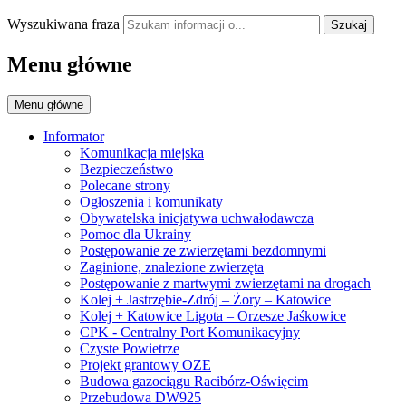
Wyszukiwana fraza
Szukaj
Menu główne
Menu główne
Informator
Komunikacja miejska
Bezpieczeństwo
Polecane strony
Ogłoszenia i komunikaty
Obywatelska inicjatywa uchwałodawcza
Pomoc dla Ukrainy
Postępowanie ze zwierzętami bezdomnymi
Zaginione, znalezione zwierzęta
Postępowanie z martwymi zwierzętami na drogach
Kolej + Jastrzębie-Zdrój – Żory – Katowice
Kolej + Katowice Ligota – Orzesze Jaśkowice
CPK - Centralny Port Komunikacyjny
Czyste Powietrze
Projekt grantowy OZE
Budowa gazociągu Racibórz-Oświęcim
Przebudowa DW925