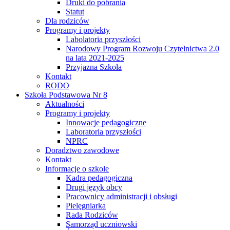
Druki do pobrania
Statut
Dla rodziców
Programy i projekty
Labolatoria przyszłości
Narodowy Program Rozwoju Czytelnictwa 2.0
na lata 2021-2025
Przyjazna Szkoła
Kontakt
RODO
Szkoła Podstawowa Nr 8
Aktualności
Programy i projekty
Innowacje pedagogiczne
Laboratoria przyszłości
NPRC
Doradztwo zawodowe
Kontakt
Informacje o szkole
Kadra pedagogiczna
Drugi język obcy
Pracownicy administracji i obsługi
Pielęgniarka
Rada Rodziców
Samorząd uczniowski