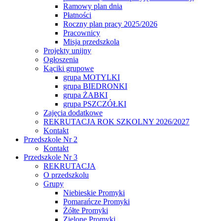
Ramowy plan dnia
Płatności
Roczny plan pracy 2025/2026
Pracownicy
Misja przedszkola
Projekty unijny
Ogłoszenia
Kąciki grupowe
grupa MOTYLKI
grupa BIEDRONKI
grupa ŻABKI
grupa PSZCZÓŁKI
Zajęcia dodatkowe
REKRUTACJA ROK SZKOLNY 2026/2027
Kontakt
Przedszkole Nr 2
Kontakt
Przedszkole Nr 3
REKRUTACJA
O przedszkolu
Grupy
Niebieskie Promyki
Pomarańcze Promyki
Żółte Promyki
Zielone Promyki