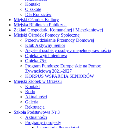
Kontakt
O szkole
Dla Rodziców
Miejski Ośrodek Kultury
Miejska Biblioteka Publiczna
Zakład Gospodarki Komunalnej i Mieszkaniowej
Miejski Ośrodek Pomocy Społecznej
Przeciwdziałanie Przemocy Domowej
Klub Aktywny Senior
Asystent osobisty osoby z niepełnosprawnością
Opieka wytchnieniowa
Opieka 75+
Program Fundusze Europejskie na Pomoc
Żywnościową 2021-2027
KORPUS WSPARCIA SENIORÓW
Miejski Żłobek w Orzeszu
Kontakt
Rodo
Aktualności
Galeria
Rekrutacja
Szkoła Podstawowa Nr 3
Aktualności
Programy i projekty
Laboratoria Przyszłości