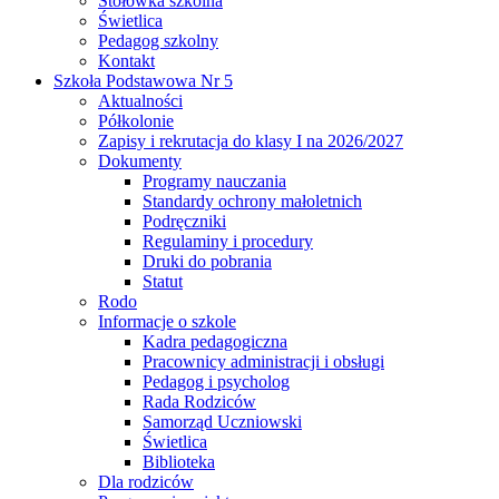
Stołówka szkolna
Świetlica
Pedagog szkolny
Kontakt
Szkoła Podstawowa Nr 5
Aktualności
Półkolonie
Zapisy i rekrutacja do klasy I na 2026/2027
Dokumenty
Programy nauczania
Standardy ochrony małoletnich
Podręczniki
Regulaminy i procedury
Druki do pobrania
Statut
Rodo
Informacje o szkole
Kadra pedagogiczna
Pracownicy administracji i obsługi
Pedagog i psycholog
Rada Rodziców
Samorząd Uczniowski
Świetlica
Biblioteka
Dla rodziców