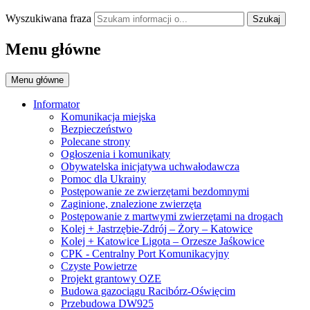
Wyszukiwana fraza
Szukaj
Menu główne
Menu główne
Informator
Komunikacja miejska
Bezpieczeństwo
Polecane strony
Ogłoszenia i komunikaty
Obywatelska inicjatywa uchwałodawcza
Pomoc dla Ukrainy
Postępowanie ze zwierzętami bezdomnymi
Zaginione, znalezione zwierzęta
Postępowanie z martwymi zwierzętami na drogach
Kolej + Jastrzębie-Zdrój – Żory – Katowice
Kolej + Katowice Ligota – Orzesze Jaśkowice
CPK - Centralny Port Komunikacyjny
Czyste Powietrze
Projekt grantowy OZE
Budowa gazociągu Racibórz-Oświęcim
Przebudowa DW925