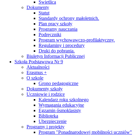
Świetlica
Dokumenty
Statut
Standardy ochrony małoletnich.
Plan pracy szkoły
Programy nauczania
Podręczniki
Program wychowawczo-profilaktyczny.
Regulaminy i procedury
Druki do pobrania.
Biuletyn Informacji Publicznej
Szkoła Podstawowa Nr 9
Aktualności
Erasmus +
O szkole
Grono pedagogiczne
Dokumenty szkoły
Uczniowie i rodzice
Kalendarz roku szkolnego
Wymagania edukacyjne
Egzamin ósmoklasisty
Biblioteka
Ubezpieczenie
Programy i projekty
Program "Ponadnarodowej mobilności uczniów"