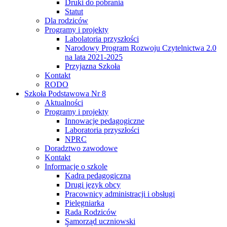
Druki do pobrania
Statut
Dla rodziców
Programy i projekty
Labolatoria przyszłości
Narodowy Program Rozwoju Czytelnictwa 2.0
na lata 2021-2025
Przyjazna Szkoła
Kontakt
RODO
Szkoła Podstawowa Nr 8
Aktualności
Programy i projekty
Innowacje pedagogiczne
Laboratoria przyszłości
NPRC
Doradztwo zawodowe
Kontakt
Informacje o szkole
Kadra pedagogiczna
Drugi język obcy
Pracownicy administracji i obsługi
Pielęgniarka
Rada Rodziców
Samorząd uczniowski