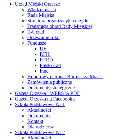
Urząd Miejski Orzesze
Władze miasta
Rada Miejska
Struktura organizacyjna urzędu
Transmisja obrad Rady Miejskiej
E-Urząd
Orzeszanin roku
Fundusze
UE
RFIL
RFRD
Polski Ład
Inne
Honorowy patronat Burmistrza Miasta
Zamówienia publiczne
Dokumenty strategiczne
Gazeta Orzeska - WERSJA PDF
Gazeta Orzeska na Facebooku
Szkoła Podstawowa Nr 1
Aktualności
Dokumenty
Kontakt
Dla rodziców
Szkoła Podstawowa Nr 2
Aktualności