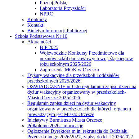
Poznaj Polskę
Laboratoria Przyszłości
NPRC
Konkursy
Kontakt
Biuletyn Informacji Publicznej
Szkoła Podstawowa Nr 10
Aktualności
BIP 2025
Wojewódzkie Konkursy Przedmiotowe dla
uczniów szkół podstawowych woj. śląskiego w
roku szkolnym 2025/2026
Zaproszenia MOK w Orzeszu
Dyżury wakacyjne dla przedszkoli i oddziałów
przedszkolnych 2025/2026
OŚWIADCZENIE nr 6 do regulaminu zapisu dzieci na
dyżur wakacyjny organizowany w przedszkolach-
Miasto Orzesze 2025/2026
Regulamin zapisu dzieci na dyżur wakacyjny
organizowany w przedszkolach dla których organem
prowadzącym jest Miasto Orzesze
Inicjatywy Burmistrza Miasta Orzesze
Półkolonie 2026- informacje
Ogłoszenie Dyrektora m.in. rekrutacja do Oddziału
Przedszkolnego 2026/2027, zapisy do kl. I 2026/2027