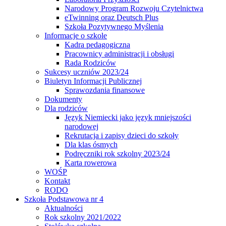
Narodowy Program Rozwoju Czytelnictwa
eTwinning oraz Deutsch Plus
Szkoła Pozytywnego Myślenia
Informacje o szkole
Kadra pedagogiczna
Pracownicy administracji i obsługi
Rada Rodziców
Sukcesy uczniów 2023/24
Biuletyn Informacji Publicznej
Sprawozdania finansowe
Dokumenty
Dla rodziców
Język Niemiecki jako język mniejszości
narodowej
Rekrutacja i zapisy dzieci do szkoły
Dla klas ósmych
Podręczniki rok szkolny 2023/24
Karta rowerowa
WOŚP
Kontakt
RODO
Szkoła Podstawowa nr 4
Aktualności
Rok szkolny 2021/2022