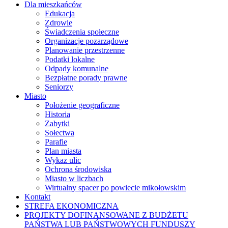
Dla mieszkańców
Edukacja
Zdrowie
Świadczenia społeczne
Organizacje pozarządowe
Planowanie przestrzenne
Podatki lokalne
Odpady komunalne
Bezpłatne porady prawne
Seniorzy
Miasto
Położenie geograficzne
Historia
Zabytki
Sołectwa
Parafie
Plan miasta
Wykaz ulic
Ochrona środowiska
Miasto w liczbach
Wirtualny spacer po powiecie mikołowskim
Kontakt
STREFA EKONOMICZNA
PROJEKTY DOFINANSOWANE Z BUDŻETU
PAŃSTWA LUB PAŃSTWOWYCH FUNDUSZY