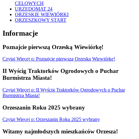
CELOWYCH
URZĘDOMAT 24
ORZESKIE WIEWIÓRKI
ORZESZKOWY START
Informacje
Poznajcie pierwszą Orzeską Wiewiórkę!
Czytaj
Więcej
o: Poznajcie pierwszą Orzeską Wiewiórkę!
II Wyścig Traktorków Ogrodowych o Puchar
Burmistrza Miasta!
Czytaj
Więcej
o: II Wyścig Traktorków Ogrodowych o Puchar
Burmistrza Miasta!
Orzeszanin Roku 2025 wybrany
Czytaj
Więcej
o: Orzeszanin Roku 2025 wybrany
Witamy najmłodszych mieszkańców Orzesza!