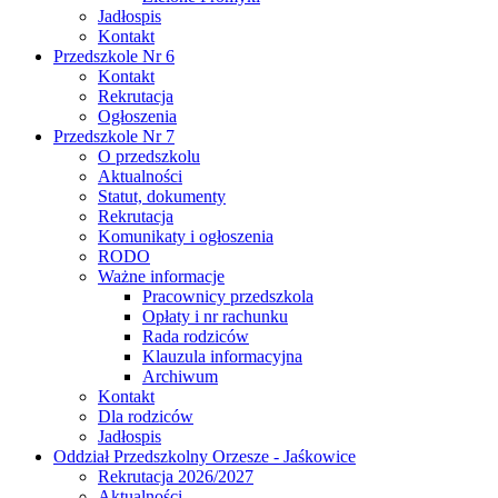
Jadłospis
Kontakt
Przedszkole Nr 6
Kontakt
Rekrutacja
Ogłoszenia
Przedszkole Nr 7
O przedszkolu
Aktualności
Statut, dokumenty
Rekrutacja
Komunikaty i ogłoszenia
RODO
Ważne informacje
Pracownicy przedszkola
Opłaty i nr rachunku
Rada rodziców
Klauzula informacyjna
Archiwum
Kontakt
Dla rodziców
Jadłospis
Oddział Przedszkolny Orzesze - Jaśkowice
Rekrutacja 2026/2027
Aktualności