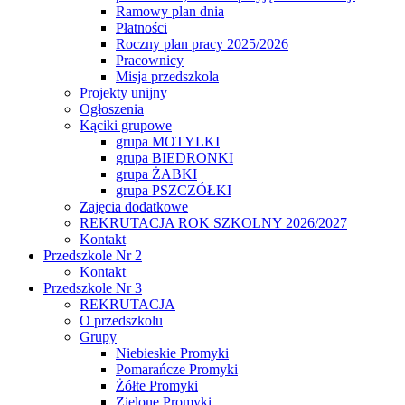
Ramowy plan dnia
Płatności
Roczny plan pracy 2025/2026
Pracownicy
Misja przedszkola
Projekty unijny
Ogłoszenia
Kąciki grupowe
grupa MOTYLKI
grupa BIEDRONKI
grupa ŻABKI
grupa PSZCZÓŁKI
Zajęcia dodatkowe
REKRUTACJA ROK SZKOLNY 2026/2027
Kontakt
Przedszkole Nr 2
Kontakt
Przedszkole Nr 3
REKRUTACJA
O przedszkolu
Grupy
Niebieskie Promyki
Pomarańcze Promyki
Żółte Promyki
Zielone Promyki