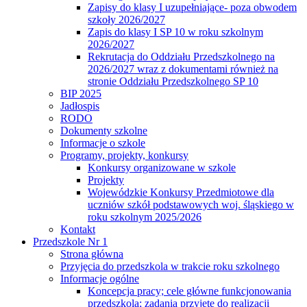
Zapisy do klasy I uzupełniające- poza obwodem
szkoły 2026/2027
Zapis do klasy I SP 10 w roku szkolnym
2026/2027
Rekrutacja do Oddziału Przedszkolnego na
2026/2027 wraz z dokumentami również na
stronie Oddziału Przedszkolnego SP 10
BIP 2025
Jadłospis
RODO
Dokumenty szkolne
Informacje o szkole
Programy, projekty, konkursy
Konkursy organizowane w szkole
Projekty
Wojewódzkie Konkursy Przedmiotowe dla
uczniów szkół podstawowych woj. śląskiego w
roku szkolnym 2025/2026
Kontakt
Przedszkole Nr 1
Strona główna
Przyjęcia do przedszkola w trakcie roku szkolnego
Informacje ogólne
Koncepcja pracy; cele główne funkcjonowania
przedszkola; zadania przyjęte do realizacji