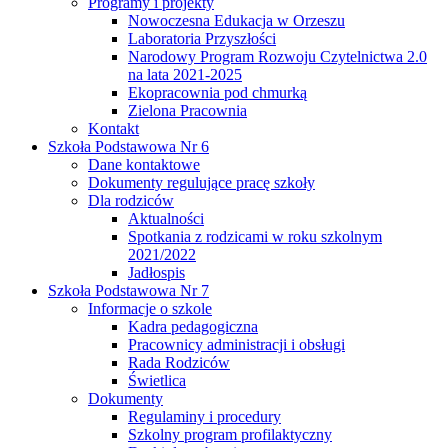
Programy i projekty
Nowoczesna Edukacja w Orzeszu
Laboratoria Przyszłości
Narodowy Program Rozwoju Czytelnictwa 2.0
na lata 2021-2025
Ekopracownia pod chmurką
Zielona Pracownia
Kontakt
Szkoła Podstawowa Nr 6
Dane kontaktowe
Dokumenty regulujące pracę szkoły
Dla rodziców
Aktualności
Spotkania z rodzicami w roku szkolnym
2021/2022
Jadłospis
Szkoła Podstawowa Nr 7
Informacje o szkole
Kadra pedagogiczna
Pracownicy administracji i obsługi
Rada Rodziców
Świetlica
Dokumenty
Regulaminy i procedury
Szkolny program profilaktyczny